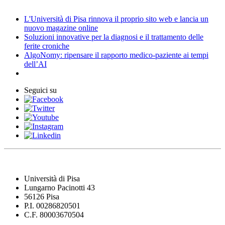
L'Università di Pisa rinnova il proprio sito web e lancia un
nuovo magazine online
Soluzioni innovative per la diagnosi e il trattamento delle
ferite croniche
AlgoNomy: ripensare il rapporto medico-paziente ai tempi
dell’AI
Seguici su
Università di Pisa
Lungarno Pacinotti 43
56126 Pisa
P.I. 00286820501
C.F. 80003670504