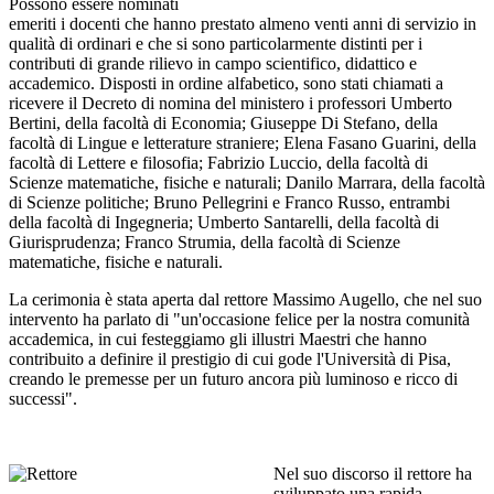
Possono essere nominati
emeriti i docenti che hanno prestato almeno venti anni di servizio in
qualità di ordinari e che si sono particolarmente distinti per i
contributi di grande rilievo in campo scientifico, didattico e
accademico. Disposti in ordine alfabetico, sono stati chiamati a
ricevere il Decreto di nomina del ministero i professori Umberto
Bertini, della facoltà di Economia; Giuseppe Di Stefano, della
facoltà di Lingue e letterature straniere; Elena Fasano Guarini, della
facoltà di Lettere e filosofia; Fabrizio Luccio, della facoltà di
Scienze matematiche, fisiche e naturali; Danilo Marrara, della facoltà
di Scienze politiche; Bruno Pellegrini e Franco Russo, entrambi
della facoltà di Ingegneria; Umberto Santarelli, della facoltà di
Giurisprudenza; Franco Strumia, della facoltà di Scienze
matematiche, fisiche e naturali.
La cerimonia è stata aperta dal rettore Massimo Augello, che nel suo
intervento ha parlato di "un'occasione felice per la nostra comunità
accademica, in cui festeggiamo gli illustri Maestri che hanno
contribuito a definire il prestigio di cui gode l'Università di Pisa,
creando le premesse per un futuro ancora più luminoso e ricco di
successi".
Nel suo discorso il rettore ha
sviluppato una rapida