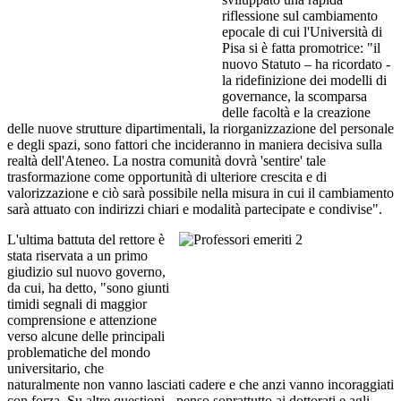
riflessione sul cambiamento
epocale di cui l'Università di
Pisa si è fatta promotrice: "il
nuovo Statuto – ha ricordato -
la ridefinizione dei modelli di
governance, la scomparsa
delle facoltà e la creazione
delle nuove strutture dipartimentali, la riorganizzazione del personale
e degli spazi, sono fattori che incideranno in maniera decisiva sulla
realtà dell'Ateneo. La nostra comunità dovrà 'sentire' tale
trasformazione come opportunità di ulteriore crescita e di
valorizzazione e ciò sarà possibile nella misura in cui il cambiamento
sarà attuato con indirizzi chiari e modalità partecipate e condivise".
L'ultima battuta del rettore è
stata riservata a un primo
giudizio sul nuovo governo,
da cui, ha detto, "sono giunti
timidi segnali di maggior
comprensione e attenzione
verso alcune delle principali
problematiche del mondo
universitario, che
naturalmente non vanno lasciati cadere e che anzi vanno incoraggiati
con forza. Su altre questioni - penso soprattutto ai dottorati e agli