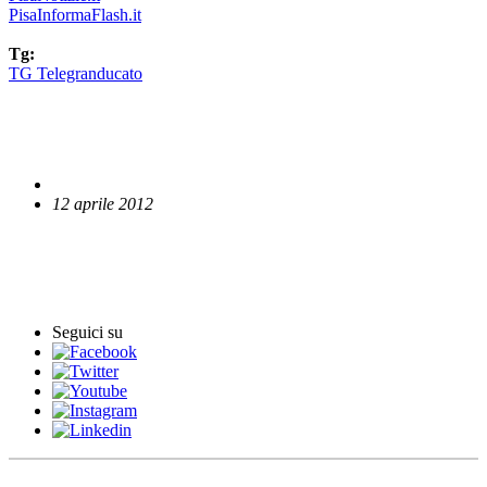
PisaInformaFlash.it
Tg:
TG Telegranducato
12 aprile 2012
English News
Comunicati stampa
Seguici su