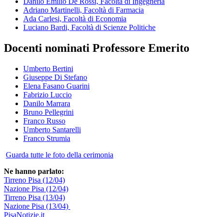
Danilo Emilio De Rossi, Facoltà di Ingegneria
Adriano Martinelli, Facoltà di Farmacia
Ada Carlesi, Facoltà di Economia
Luciano Bardi, Facoltà di Scienze Politiche
Docenti nominati Professore Emerito
Umberto Bertini
Giuseppe Di Stefano
Elena Fasano Guarini
Fabrizio Luccio
Danilo Marrara
Bruno Pellegrini
Franco Russo
Umberto Santarelli
Franco Strumia
Guarda tutte le foto della cerimonia
Ne hanno parlato:
Tirreno Pisa (12/04)
Nazione Pisa (12/04)
Tirreno Pisa (13/04)
Nazione Pisa (13/04)
PisaNotizie.it