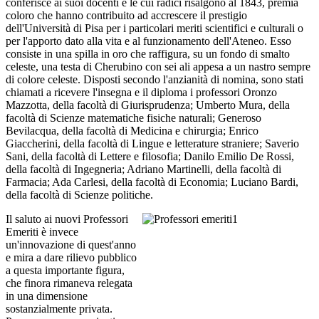
conferisce ai suoi docenti e le cui radici risalgono al 1843, premia
coloro che hanno contribuito ad accrescere il prestigio
dell'Università di Pisa per i particolari meriti scientifici e culturali o
per l'apporto dato alla vita e al funzionamento dell'Ateneo. Esso
consiste in una spilla in oro che raffigura, su un fondo di smalto
celeste, una testa di Cherubino con sei ali appesa a un nastro sempre
di colore celeste. Disposti secondo l'anzianità di nomina, sono stati
chiamati a ricevere l'insegna e il diploma i professori Oronzo
Mazzotta, della facoltà di Giurisprudenza; Umberto Mura, della
facoltà di Scienze matematiche fisiche naturali; Generoso
Bevilacqua, della facoltà di Medicina e chirurgia; Enrico
Giaccherini, della facoltà di Lingue e letterature straniere; Saverio
Sani, della facoltà di Lettere e filosofia; Danilo Emilio De Rossi,
della facoltà di Ingegneria; Adriano Martinelli, della facoltà di
Farmacia; Ada Carlesi, della facoltà di Economia; Luciano Bardi,
della facoltà di Scienze politiche.
Il saluto ai nuovi Professori
Emeriti è invece
un'innovazione di quest'anno
e mira a dare rilievo pubblico
a questa importante figura,
che finora rimaneva relegata
in una dimensione
sostanzialmente privata.