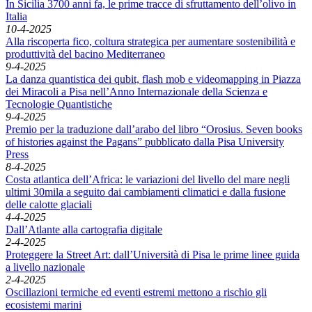
In Sicilia 3700 anni fa, le prime tracce di sfruttamento dell’olivo in
Italia
10-4-2025
Alla riscoperta fico, coltura strategica per aumentare sostenibilità e
produttività del bacino Mediterraneo
9-4-2025
La danza quantistica dei qubit, flash mob e videomapping in Piazza
dei Miracoli a Pisa nell’Anno Internazionale della Scienza e
Tecnologie Quantistiche
9-4-2025
Premio per la traduzione dall’arabo del libro “Orosius. Seven books
of histories against the Pagans” pubblicato dalla Pisa University
Press
8-4-2025
Costa atlantica dell’Africa: le variazioni del livello del mare negli
ultimi 30mila a seguito dai cambiamenti climatici e dalla fusione
delle calotte glaciali
4-4-2025
Dall’Atlante alla cartografia digitale
2-4-2025
Proteggere la Street Art: dall’Università di Pisa le prime linee guida
a livello nazionale
2-4-2025
Oscillazioni termiche ed eventi estremi mettono a rischio gli
ecosistemi marini