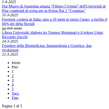
1-4-2025
Dal Museo di Anatomia umana “Filippo Civinini” dell'Università di
Pisa i materiali di scena per la fiction Rai 1 “Costanza”
31-3-2025
Erosione costiera in Italia: sino a 10 metri in meno l’anno, a rischio il
66% dei delta fluviali
gg-mm-aaaa
Libera Università: dialogo tra Tomaso Montanari e il rettore Unipi
Riccardo Zucchi
24-3-2025
Frontiere della Biomedicina: Immunologia e Genetica, due
rivoluzioni
21-3-2025
Inizio
Prec
1
2
3
4
5
Succ
Fine
Pagina 1 di 5