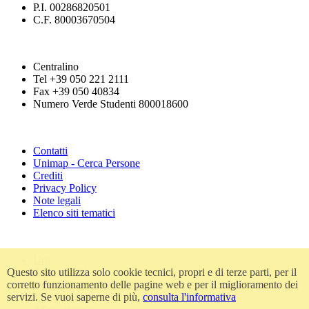
P.I. 00286820501
C.F. 80003670504
Centralino
Tel +39 050 221 2111
Fax +39 050 40834
Numero Verde Studenti 800018600
Contatti
Unimap - Cerca Persone
Crediti
Privacy Policy
Note legali
Elenco siti tematici
Urp
Accessibilità
Questo sito utilizza solo cookie tecnici, propri e di terze parti, per il
Amministrazione trasparente
corretto funzionamento delle pagine web e per il miglioramento dei
Atti di notifica
servizi. Se vuoi saperne di più,
consulta l'informativa