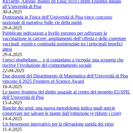
Riccardo, Alessia, Biagio ed Elisa: ecco i primi Erasmus italiani
all’Università di Pisa
30-4-2025
Dottoranda in Fisica dell’Università di Pisa vince concorso
nazionale di narrativa Sulle vie della parità
29-4-2025
Pubblicate indicazioni a livello europeo per rafforzare la
vaccinazione in carcere: ampliamento dell’offerta e delle coperture
vaccinali, equità e continuità assistenziale tra i principali benefici
attesi
29-4-2025
I pesci sbadigliano… e si contagiano a vicenda: una scoperta che
riscrive l’evoluzione del comportamento sociale
22-04-2025
Due docenti del Dipartimento di Matematica dell’Università di Pisa
vincono il 2025 Frontiers of Science Award
16-4-2025
Le nuove frontiera del diritto spaziale al centro del progetto EUSPIL
dell’Università di Pisa
15-4-2025
Banche dei semi: una nuova metodologia indica quali specie
conservare per salvare le piante dall’estinzione (e ridurre i costi)
14-4-2025
Un biosensore innovativo per la rilevazione rapida dei virus
11-4-2025