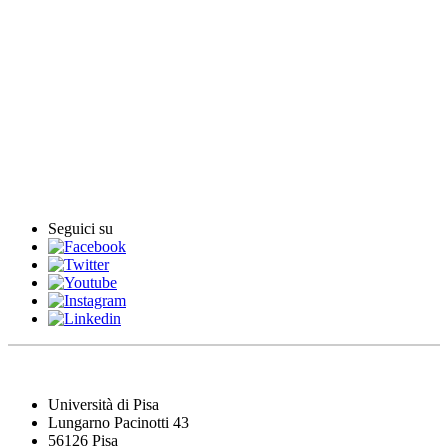
English News
Rassegna stampa
Rassegna video
Archivio Comunicati Stampa
Comunicati stampa
Seguici su
Università di Pisa
Lungarno Pacinotti 43
56126 Pisa