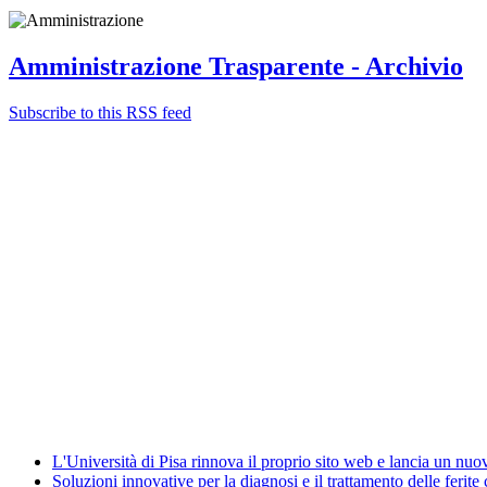
Amministrazione Trasparente - Archivio
Subscribe to this RSS feed
Albo ufficiale
CUG - Comitato Unico di Garanzia
Whistleblowing
Energy Management
Amministrazione trasparente
Elezioni
News
L'Università di Pisa rinnova il proprio sito web e lancia un nu
Soluzioni innovative per la diagnosi e il trattamento delle ferite