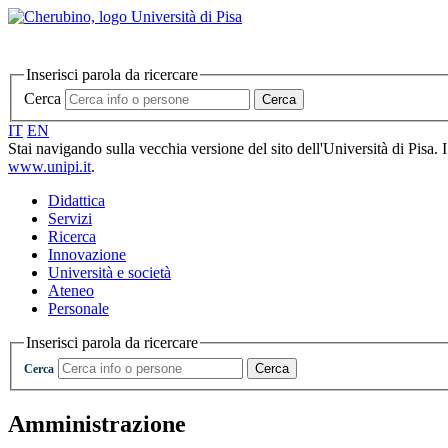
Inserisci parola da ricercare
Cerca
Cerca
IT
EN
Stai navigando sulla vecchia versione del sito dell'Università di Pisa. 
www.unipi.it
.
Didattica
Servizi
Ricerca
Innovazione
Università e società
Ateneo
Personale
Inserisci parola da ricercare
Cerca
Cerca
Amministrazione