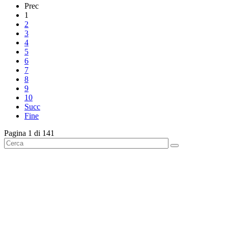
Prec
1
2
3
4
5
6
7
8
9
10
Succ
Fine
Pagina 1 di 141
English News
Rassegna stampa
Rassegna video
Comunicati stampa