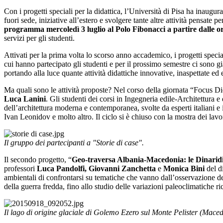
Con i progetti speciali per la didattica, l’Università di Pisa ha inaugur
fuori sede, iniziative all’estero e svolgere tante altre attività pensate 
programma mercoledì 3 luglio al Polo Fibonacci a partire dalle o
servizi per gli studenti.
Attivati per la prima volta lo scorso anno accademico, i progetti spe
cui hanno partecipato gli studenti e per il prossimo semestre ci sono gi
portando alla luce quante attività didattiche innovative, inaspettate ed
Ma quali sono le attività proposte? Nel corso della giornata “Focus Didatt
Luca Lanini
. Gli studenti dei corsi in Ingegneria edile-Architettura 
dell’architettura moderna e contemporanea, svolte da esperti italiani e 
Ivan Leonidov e molto altro. Il ciclo si è chiuso con la mostra dei lavor
Il gruppo dei partecipanti a "Storie di case".
Il secondo progetto, “
Geo-traversa Albania-Macedonia: le Dinaridi, 
professori
Luca Pandolfi, Giovanni Zanchetta
e
Monica Bini
del d
ambientali di confrontarsi su tematiche che vanno dall’osservazione de
della guerra fredda, fino allo studio delle variazioni paleoclimatiche r
Il lago di origine glaciale di Golemo Ezero sul Monte Pelister (Macedo