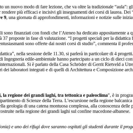
ato un nuovo modo di fare lezione, che va oltre la tradizionale “aula”: gli
per rendere più efficaci e incisivi gli insegnamenti dei corsi di laurea. Dei
re 9
, una giornata di approfondimenti, informazioni e notizie sulle inizi
ciali sono finanziati con fondi che l’Ateneo ha dedicato appositamente 
à 37 proposte in fase di valutazione. “I progetti speciali per la didatti
 entusiasmanti sono offerte dai nostri corsi di studio”, commenta il profe
ica”, nella sessione delle 11.30, si parlerà in particolare di 4 progetti. 
e di Ingegneria edile-ambientale hanno partecipato a un ciclo di dieci co
internazionali. Si è parlato della Casa Schröder di Gerrit Rietveld a Utr
i dei laboratori integrati e di quelli di Architettura e Composizione archi
la regione dei grandi laghi, tra tettonica e paleoclima
", è in progr
ipartimento di Scienze della Terra. L’escursione nella regione balcanica
lla geologia di una catena montuosa complessa, alla conoscenza delle pro
icostruite nella regione dei grandi laghi sul confine macedone-albanese.
nia) e uno dei rifugi dove saranno ospitati gli studenti durante il prog