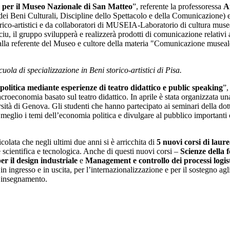
 per il Museo Nazionale di San Matteo
”, referente la professoressa
A
dei Beni Culturali, Discipline dello Spettacolo e della Comunicazione) e 
orico-artistici e da collaboratori di MUSEIA-Laboratorio di cultura musea
u, il gruppo svilupperà e realizzerà prodotti di comunicazione relativi 
dalla referente del Museo e cultore della materia "Comunicazione musea
ola di specializzazione in Beni storico-artistici di Pisa.
litica mediante esperienze di teatro didattico e public speaking
”,
acroeconomia basato sul teatro didattico. In aprile è stata organizzata u
ità di Genova. Gli studenti che hanno partecipato ai seminari della dott.
meglio i temi dell’economia politica e divulgare al pubblico importanti c
olata che negli ultimi due anni si è arricchita di
5 nuovi corsi di laur
 scientifica e tecnologica. Anche di questi nuovi corsi –
Scienze della
er il design industriale
e
Management e controllo dei processi logist
n ingresso e in uscita, per l’internazionalizzazione e per il sostegno agli 
ll’insegnamento.