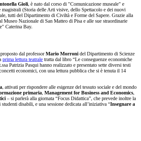
ntonella Gioli
, è nato dal corso di "Comunicazione museale" e
magistrali (Storia delle Arti visive, dello Spettacolo e dei nuovi
le, tutti del Dipartimento di Civiltà e Forme del Sapere. Grazie alla
al Museo Nazionale di San Matteo di Pisa e alle sue straordinarie
le" Caterina Bay.
 proposto dal professor
Mario Morroni
del Dipartimento di Scienze
na
prima lettura teatrale
tratta dal libro “Le conseguenze economiche
ssa Patrizia Pasqui hanno realizzato e presentato sette diversi testi
oncetti economici, con una lettura pubblica che si è tenuta il 14
ea
, attivati per rispondere alle esigenze del tessuto sociale e del mondo
 formazione primaria
,
Management for Business and Economics
,
ici
– si parlerà alla giornata “Focus Didattica”, che prevede inoltre la
studenti disabili, e una sessione dedicata all’iniziativa “
Insegnare a