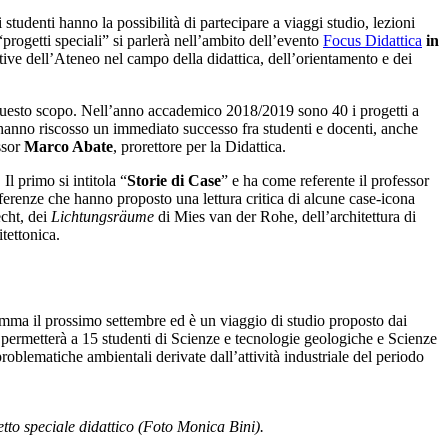
 studenti hanno la possibilità di partecipare a viaggi studio, lezioni
 “progetti speciali” si parlerà nell’ambito dell’evento
Focus Didattica
in
ative dell’Ateneo nel campo della didattica, dell’orientamento e dei
a questo scopo. Nell’anno accademico 2018/2019 sono 40 i progetti a
ca hanno riscosso un immediato successo fra studenti e docenti, anche
ssor
Marco Abate
, prorettore per la Didattica.
Il primo si intitola “
Storie di Case
” e ha come referente il professor
nferenze che hanno proposto una lettura critica di alcune case-icona
echt, dei
Lichtungsräume
di Mies van der Rohe, dell’architettura di
tettonica.
amma il prossimo settembre ed è un viaggio di studio proposto dai
 permetterà a 15 studenti di Scienze e tecnologie geologiche e Scienze
blematiche ambientali derivate dall’attività industriale del periodo
etto speciale didattico (Foto Monica Bini).