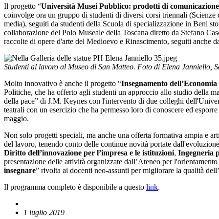
Il progetto “
Università Musei Pubblico: prodotti di comunicazione
coinvolge ora un gruppo di studenti di diversi corsi triennali (Scienze 
media), seguiti da studenti della Scuola di specializzazione in Beni st
collaborazione del Polo Museale della Toscana diretto da Stefano Casci
raccolte di opere d'arte del Medioevo e Rinascimento, seguiti anche 
Studenti al lavoro al Museo di San Matteo. Foto di Elena Janniello, Scu
Molto innovativo è anche il progetto “
Insegnamento dell’Economia po
Politiche, che ha offerto agli studenti un approccio allo studio della m
della pace” di J.M. Keynes con l'intervento di due colleghi dell'Univers
teatrali con un esercizio che ha permesso loro di conoscere ed esporre 
maggio.
Non solo progetti speciali, ma anche una offerta formativa ampia e artic
del lavoro, tenendo conto delle continue novità portate dall'evoluzione
Diritto dell’innovazione per l’impresa e le istituzioni
,
Ingegneria p
presentazione delle attività organizzate dall’Ateneo per l'orientamento i
insegnare
” rivolta ai docenti neo-assunti per migliorare la qualità de
Il programma completo è disponibile a questo
link
.
1 luglio 2019