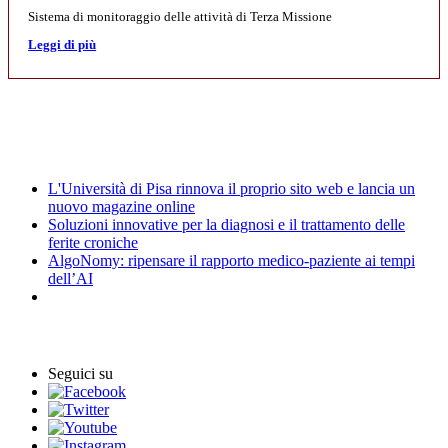
Sistema di monitoraggio delle attività di Terza Missione
Leggi di più
Mostre
News
L'Università di Pisa rinnova il proprio sito web e lancia un
nuovo magazine online
Soluzioni innovative per la diagnosi e il trattamento delle
ferite croniche
AlgoNomy: ripensare il rapporto medico-paziente ai tempi
dell’AI
Archivio Eventi
Seguici su