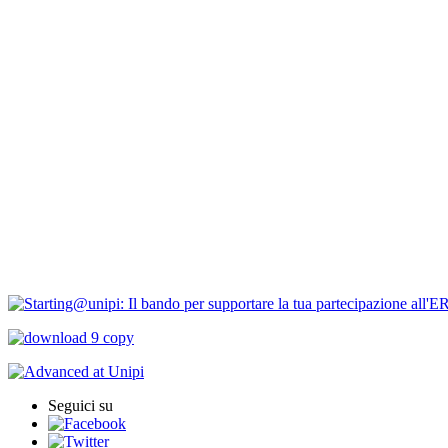
Newsletter
Bandi Ricerca
Borse di ricerca
PIRD-pianificazione e rendicontazione
Progetti finanziati
PNRR Unipi
ARPI
Seguici su