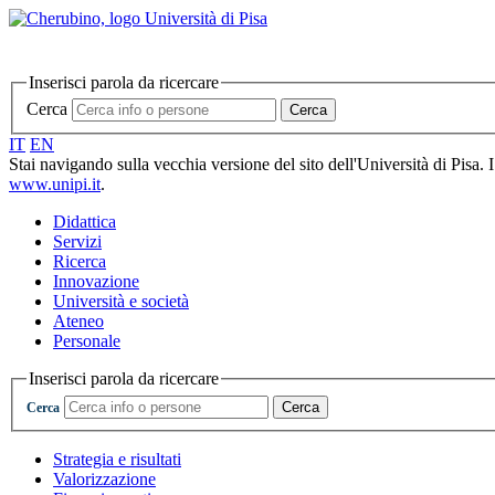
Inserisci parola da ricercare
Cerca
Cerca
IT
EN
Stai navigando sulla vecchia versione del sito dell'Università di Pisa. 
www.unipi.it
.
Didattica
Servizi
Ricerca
Innovazione
Università e società
Ateneo
Personale
Inserisci parola da ricercare
Cerca
Cerca
Strategia e risultati
Valorizzazione