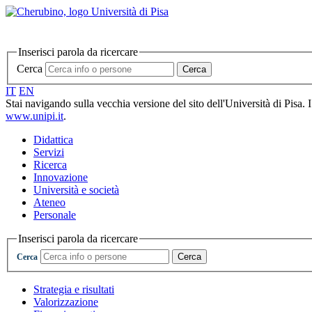
Inserisci parola da ricercare
Cerca
Cerca
IT
EN
Stai navigando sulla vecchia versione del sito dell'Università di Pisa. 
www.unipi.it
.
Didattica
Servizi
Ricerca
Innovazione
Università e società
Ateneo
Personale
Inserisci parola da ricercare
Cerca
Cerca
Strategia e risultati
Valorizzazione