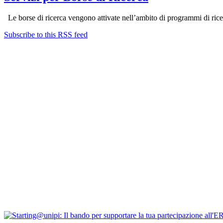
Le borse di ricerca vengono attivate nell’ambito di programmi di ricerc
Subscribe to this RSS feed
Contatti
Newsletter
Bandi Ricerca
Borse di ricerca
PIRD-pianificazione e rendicontazione
Progetti finanziati
PNRR Unipi
ARPI