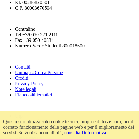
P.I. 00286820501
C.F. 80003670504
Centralino
Tel +39 050 221 2111
Fax +39 050 40834
Numero Verde Studenti 800018600
Contatti
Unimap - Cerca Persone
Crediti
Privacy Policy
Note legali
Elenco siti tematici
Urp
Questo sito utilizza solo cookie tecnici, propri e di terze parti, per il
Accessibilità
corretto funzionamento delle pagine web e per il miglioramento dei
Amministrazione trasparente
servizi. Se vuoi saperne di più,
consulta l'informativa
Atti di notifica
Albo ufficiale