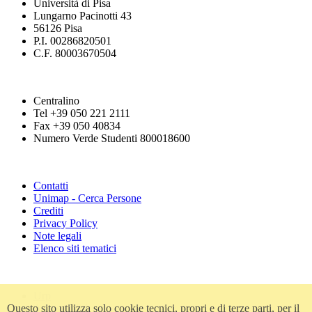
Università di Pisa
Lungarno Pacinotti 43
56126 Pisa
P.I. 00286820501
C.F. 80003670504
Centralino
Tel +39 050 221 2111
Fax +39 050 40834
Numero Verde Studenti 800018600
Contatti
Unimap - Cerca Persone
Crediti
Privacy Policy
Note legali
Elenco siti tematici
Urp
Questo sito utilizza solo cookie tecnici, propri e di terze parti, per il
Accessibilità