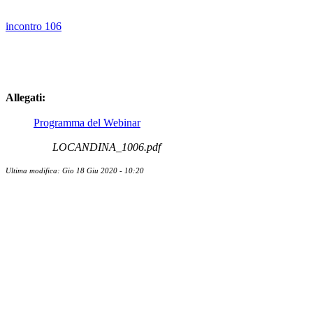
incontro 106
Allegati:
Programma del Webinar
LOCANDINA_1006.pdf
Ultima modifica: Gio 18 Giu 2020 - 10:20
Contatti
Newsletter
Bandi Ricerca
Borse di ricerca
PIRD-pianificazione e rendicontazione