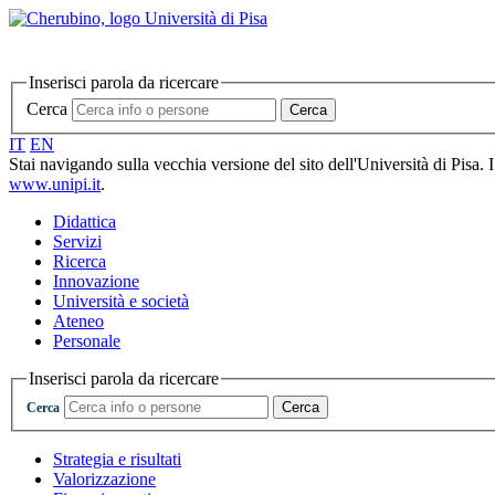
Inserisci parola da ricercare
Cerca
Cerca
IT
EN
Stai navigando sulla vecchia versione del sito dell'Università di Pisa. 
www.unipi.it
.
Didattica
Servizi
Ricerca
Innovazione
Università e società
Ateneo
Personale
Inserisci parola da ricercare
Cerca
Cerca
Strategia e risultati
Valorizzazione