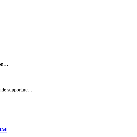
 con…
tende supportare…
rca