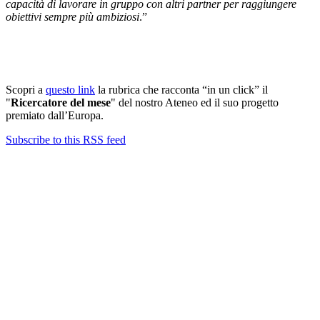
capacità di lavorare in gruppo con altri partner per raggiungere
obiettivi sempre più ambiziosi
.”
Scopri a
questo link
la rubrica che racconta “in un click” il
"
Ricercatore del mese
" del nostro Ateneo ed il suo progetto
premiato dall’Europa.
Subscribe to this RSS feed
Contatti
Newsletter
Bandi Ricerca
Borse di ricerca
PIRD-pianificazione e rendicontazione
Progetti finanziati