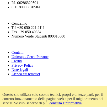
P.I. 00286820501
C.F. 80003670504
Centralino
Tel +39 050 221 2111
Fax +39 050 40834
Numero Verde Studenti 800018600
Contatti
Unimap - Cerca Persone
Crediti
Privacy Policy
Note legali
Elenco siti tematici
Urp
Questo sito utilizza solo cookie tecnici, propri e di terze parti, per il
Accessibilità
corretto funzionamento delle pagine web e per il miglioramento dei
Amministrazione trasparente
servizi. Se vuoi saperne di più,
consulta l'informativa
Atti di notifica