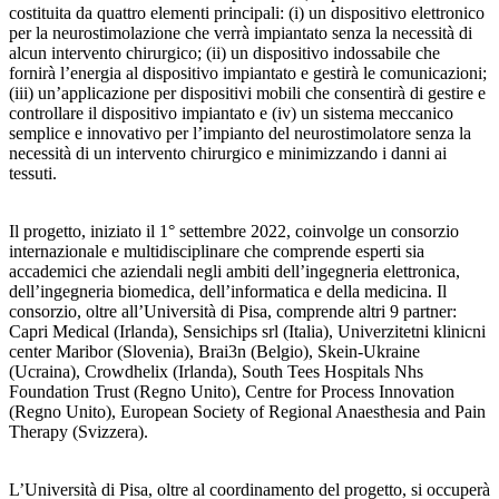
costituita da quattro elementi principali: (i) un dispositivo elettronico
per la neurostimolazione che verrà impiantato senza la necessità di
alcun intervento chirurgico; (ii) un dispositivo indossabile che
fornirà l’energia al dispositivo impiantato e gestirà le comunicazioni;
(iii) un’applicazione per dispositivi mobili che consentirà di gestire e
controllare il dispositivo impiantato e (iv) un sistema meccanico
semplice e innovativo per l’impianto del neurostimolatore senza la
necessità di un intervento chirurgico e minimizzando i danni ai
tessuti.
Il progetto, iniziato il 1° settembre 2022, coinvolge un consorzio
internazionale e multidisciplinare che comprende esperti sia
accademici che aziendali negli ambiti dell’ingegneria elettronica,
dell’ingegneria biomedica, dell’informatica e della medicina. Il
consorzio, oltre all’Università di Pisa, comprende altri 9 partner:
Capri Medical (Irlanda), Sensichips srl (Italia), Univerzitetni klinicni
center Maribor (Slovenia), Brai3n (Belgio), Skein-Ukraine
(Ucraina), Crowdhelix (Irlanda), South Tees Hospitals Nhs
Foundation Trust (Regno Unito), Centre for Process Innovation
(Regno Unito), European Society of Regional Anaesthesia and Pain
Therapy (Svizzera).
L’Università di Pisa, oltre al coordinamento del progetto, si occuperà