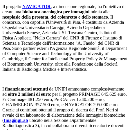
Il progetto
NAVIGATOR
, a dimensione regionale, ha l'obiettivo di
creare una
biobanca oncologica per immagini
mirata alle
neoplasie della prostata, del colonretto e dello stomaco
. Il
consorzio, con capofila l'Università di Pisa, è costituito da Azienda
Ospedaliera Universitaria Careggi, Azienda Ospedaliera
Universitaria Senese, Azienda USL Toscana Centro, Istituto di
Fisica Applicata "Nello Carrara" del CNR di Firenze e l'istituto di
Scienza e Tecnologie dell'Informazione "A. Faedo" del CNR di
Pisa. Sono partner esterni
l'Agenzia Regionale Sanità, il Department
of Computer Science and Technology of the University of
Cambridge, il Centre for Intellectual Property Policy & Management
of Bournemouth University, oltre alla Fondazione della Società
Italiana di Radiologia Medica e Interventistica.
I
finanziamenti ottenuti
da UNIPI ammontano complessivamente
ad
oltre 2 milioni di euro
: per il progetto PRIMAGE 645.625 euro,
EuCanImage 481.250 euro, ProCAncer-I 240.200 euro,
CHAIMELEON 357.500 euro, e NAVIGATOR 295.000 euro.
Grazie ai contributi ottenuti il gruppo di ricerca del Prof. Neri si
avvale di un laboratorio di elaborazione delle immagini biomediche
(
ImagingLab
ubicato nella Sezione Dipartimentale
Radiodiagnostica 3), in cui collaborano diversi ricercatori e docenti