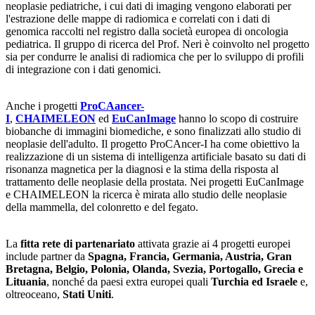
neoplasie pediatriche, i cui dati di imaging vengono elaborati per
l'estrazione delle mappe di radiomica e correlati con i dati di
genomica raccolti nel registro dalla società europea di oncologia
pediatrica. Il gruppo di ricerca del Prof. Neri è coinvolto nel progetto
sia per condurre le analisi di radiomica che per lo sviluppo di profili
di integrazione con i dati genomici.
Anche i progetti
ProCAancer-
I
,
CHAIMELEON
ed
EuCanImage
hanno lo scopo di costruire
biobanche di immagini biomediche, e sono finalizzati allo studio di
neoplasie dell'adulto. Il progetto ProCAncer-I ha come obiettivo la
realizzazione di un sistema di intelligenza artificiale basato su dati di
risonanza magnetica per la diagnosi e la stima della risposta al
trattamento delle neoplasie della prostata. Nei progetti EuCanImage
e CHAIMELEON la ricerca è mirata allo studio delle neoplasie
della mammella, del colonretto e del fegato.
La
fitta rete di partenariato
attivata grazie ai 4 progetti europei
include partner da
Spagna, Francia, Germania, Austria, Gran
Bretagna, Belgio, Polonia, Olanda, Svezia, Portogallo, Grecia e
Lituania
, nonché da paesi extra europei quali
Turchia ed Israele
e,
oltreoceano,
Stati Uniti
.