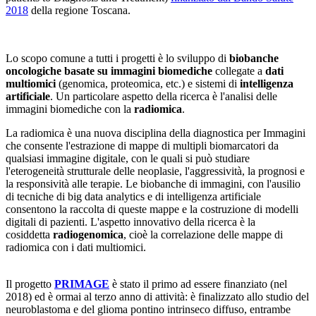
2018
della regione Toscana.
Lo scopo comune a tutti i progetti è lo sviluppo di
biobanche
oncologiche basate su immagini biomediche
collegate a
dati
multiomici
(genomica, proteomica, etc.) e sistemi di
intelligenza
artificiale
. Un particolare aspetto della ricerca è l'analisi delle
immagini biomediche con la
radiomica
.
La radiomica è una nuova disciplina della diagnostica per Immagini
che consente l'estrazione di mappe di multipli biomarcatori da
qualsiasi immagine digitale, con le quali si può studiare
l'eterogeneità strutturale delle neoplasie, l'aggressività, la prognosi e
la responsività alle terapie. Le biobanche di immagini, con l'ausilio
di tecniche di big data analytics e di intelligenza artificiale
consentono la raccolta di queste mappe e la costruzione di modelli
digitali di pazienti. L'aspetto innovativo della ricerca è la
cosiddetta
radiogenomica
, cioè la correlazione delle mappe di
radiomica con i dati multiomici.
Il progetto
PRIMAGE
è stato il primo ad essere finanziato (nel
2018) ed è ormai al terzo anno di attività: è finalizzato allo studio del
neuroblastoma e del glioma pontino intrinseco diffuso, entrambe