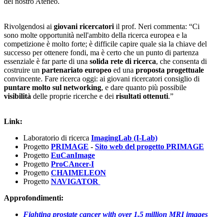
del nostro Ateneo.
Rivolgendosi ai
giovani ricercatori
il prof. Neri commenta: “Ci
sono molte opportunità nell'ambito della ricerca europea e la
competizione è molto forte; è difficile capire quale sia la chiave del
successo per ottenere fondi, ma è certo che un punto di partenza
essenziale è far parte di una
solida rete di ricerca
, che consenta di
costruire un
partenariato europeo
ed una
proposta progettuale
convincente. Fare ricerca oggi: ai giovani ricercatori consiglio di
puntare molto sul networking
, e dare quanto più possibile
visibilità
delle proprie ricerche e dei
risultati ottenuti
.”
Link:
Laboratorio di ricerca
ImagingLab (I-Lab)
Progetto
PRIMAGE
-
Sito web del progetto PRIMAGE
Progetto
EuCanImage
Progetto
ProCAncer-I
Progetto
CHAIMELEON
Progetto
NAVIGATOR
Approfondimenti:
Fighting prostate cancer with over 1.5 million MRI images