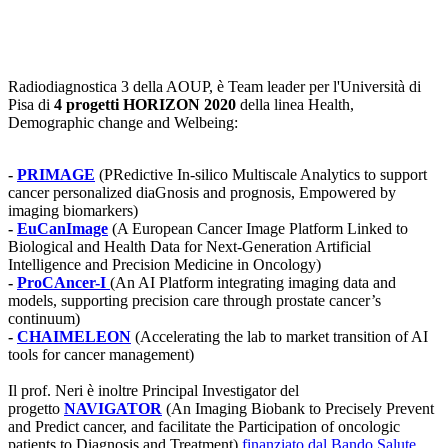
Radiodiagnostica 3 della AOUP, è Team leader per l'Università di
Pisa di
4 progetti HORIZON 2020
della linea Health,
Demographic change and Welbeing:
-
PRIMAGE
(PRedictive In-silico Multiscale Analytics to support
cancer personalized diaGnosis and prognosis, Empowered by
imaging biomarkers)
-
EuCanImage
(A European Cancer Image Platform Linked to
Biological and Health Data for Next-Generation Artificial
Intelligence and Precision Medicine in Oncology)
-
ProCAncer-I
(An AI Platform integrating imaging data and
models, supporting precision care through prostate cancer’s
continuum)
-
CHAIMELEON
(Accelerating the lab to market transition of AI
tools for cancer management)
Il prof. Neri è inoltre Principal Investigator del
progetto
NAVIGATOR
(An Imaging Biobank to Precisely Prevent
and Predict cancer, and facilitate the Participation of oncologic
patients to Diagnosis and Treatment)
finanziato dal Bando Salute