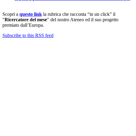
Scopri a
questo link
la rubrica che racconta “in un click” il
"
Ricercatore del mese
" del nostro Ateneo ed il suo progetto
premiato dall’Europa.
Subscribe to this RSS feed
Contatti
Newsletter
Bandi Ricerca
Borse di ricerca
PIRD-pianificazione e rendicontazione
Progetti finanziati
PNRR Unipi
ARPI