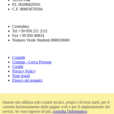
P.I. 00286820501
C.F. 80003670504
Centralino
Tel +39 050 221 2111
Fax +39 050 40834
Numero Verde Studenti 800018600
Contatti
Unimap - Cerca Persone
Crediti
Privacy Policy
Note legali
Elenco siti tematici
Urp
Questo sito utilizza solo cookie tecnici, propri e di terze parti, per il
Accessibilità
corretto funzionamento delle pagine web e per il miglioramento dei
Amministrazione trasparente
servizi. Se vuoi saperne di più,
consulta l'informativa
Atti di notifica