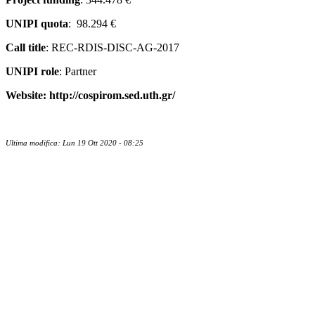
UNIPI quota
: 98.294 €
Call title
: REC-RDIS-DISC-AG-2017
UNIPI role
: Partner
Website: http://cospirom.sed.uth.gr/
Ultima modifica: Lun 19 Ott 2020 - 08:25
Contatti
Newsletter
Bandi Ricerca
Borse di ricerca
PIRD-pianificazione e rendicontazione
Progetti finanziati