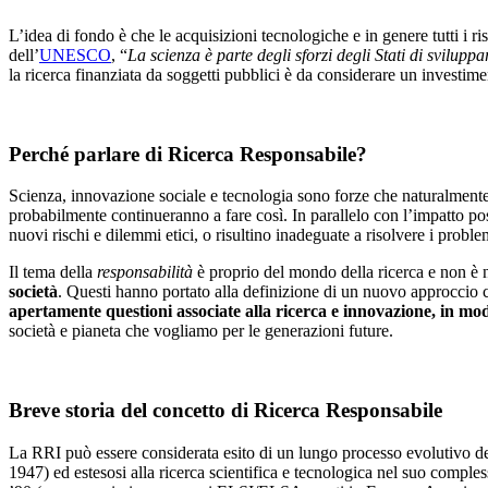
L’idea di fondo è che le acquisizioni tecnologiche e in genere tutti i 
dell’
UNESCO
, “
La scienza è parte degli sforzi degli Stati di svilupp
la ricerca finanziata da soggetti pubblici è da considerare un investimen
Perché parlare di Ricerca Responsabile?
Scienza, innovazione sociale e tecnologia sono forze che naturalmente 
probabilmente continueranno a fare così. In parallelo con l’impatto posi
nuovi rischi e dilemmi etici, o risultino inadeguate a risolvere i probl
Il tema della
responsabilità
è proprio del mondo della ricerca e non è nu
società
. Questi hanno portato alla definizione di un nuovo approccio
apertamente questioni associate alla ricerca e innovazione, in mo
società e pianeta che vogliamo per le generazioni future.
Breve storia del concetto di Ricerca Responsabile
La RRI può essere considerata esito di un lungo processo evolutivo del
1947) ed estesosi alla ricerca scientifica e tecnologica nel suo comple