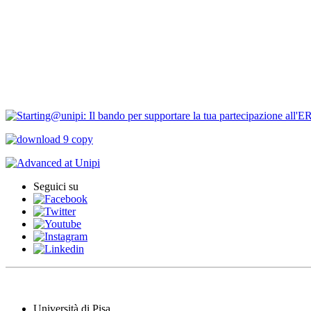
PIRD-pianificazione e rendicontazione
Progetti finanziati
PNRR Unipi
ARPI
Seguici su
Università di Pisa