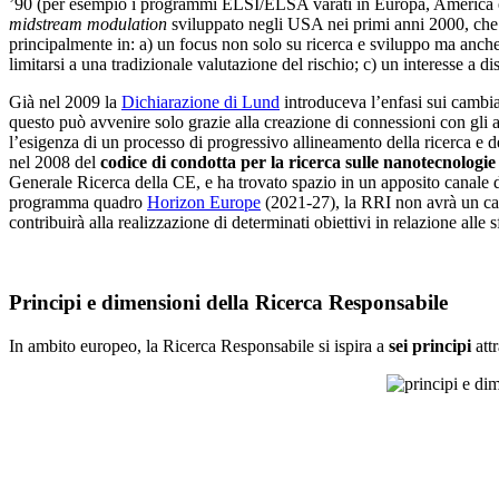
’90 (per esempio i programmi ELSI/ELSA varati in Europa, America e Est
midstream modulation
sviluppato negli USA nei primi anni 2000, che pre
principalmente in: a) un focus non solo su ricerca e sviluppo ma anche s
limitarsi a una tradizionale valutazione del rischio; c) un interesse a dis
Già nel 2009 la
Dichiarazione di Lund
introduceva l’enfasi sui cambia
questo può avvenire solo grazie alla creazione di connessioni con gli a
l’esigenza di un processo di progressivo allineamento della ricerca e 
nel 2008 del
codice di condotta per la ricerca sulle nanotecnologie
Generale Ricerca della CE, e ha trovato spazio in un apposito canale d
programma quadro
Horizon Europe
(2021-27), la RRI non avrà un cana
contribuirà alla realizzazione di determinati obiettivi in relazione alle
Principi e dimensioni della Ricerca Responsabile
In ambito europeo, la Ricerca Responsabile si ispira a
sei principi
attr