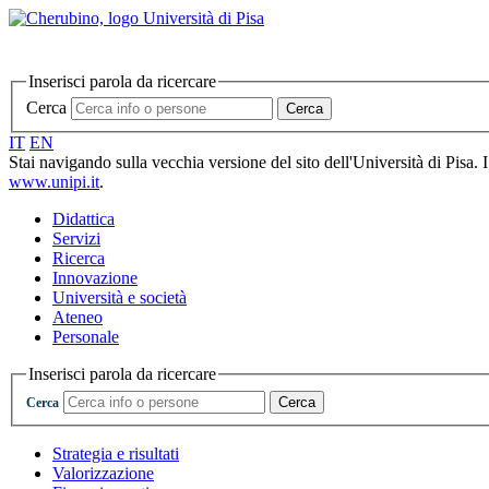
Inserisci parola da ricercare
Cerca
Cerca
IT
EN
Stai navigando sulla vecchia versione del sito dell'Università di Pisa. 
www.unipi.it
.
Didattica
Servizi
Ricerca
Innovazione
Università e società
Ateneo
Personale
Inserisci parola da ricercare
Cerca
Cerca
Strategia e risultati
Valorizzazione