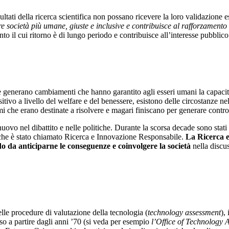
risultati della ricerca scientifica non possano ricevere la loro validazi
are società più umane, giuste e inclusive e contribuisce al rafforzamento
to il cui ritorno è di lungo periodo e contribuisce all’interesse pubblico
generano cambiamenti che hanno garantito agli esseri umani la capacità d
tivo a livello del welfare e del benessere, esistono delle circostanze ne
emi che erano destinate a risolvere e magari finiscano per generare contro
ovo nel dibattito e nelle politiche. Durante la scorsa decade sono stati f
 che è stato chiamato Ricerca e Innovazione Responsabile.
La Ricerca e
do da
anticiparne le conseguenze
e coinvolgere la società
nella discus
le procedure di valutazione della tecnologia (
technology assessment
),
sso a partire dagli anni ’70 (si veda per esempio
l’Office of Technology 