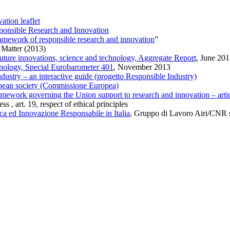
tion leaflet
ponsible Research and Innovation
amework of responsible research and innovation
”
n Matter (2013)
future innovations, science and technology, Aggregate Report
, June 20
nology, Special Eurobarometer 401
, November 2013
ustry – an interactive guide (progetto Responsible Industry)
opean society (Commissione Europea)
ework governing the Union support to research and innovation – articl
ss , art. 19, respect of ethical principles
ca ed Innovazione Responsabile in Italia
, Gruppo di Lavoro Airi/CNR