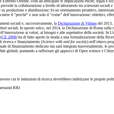
remo Oriente, volti ad anticipare le implicazioni etiche, legali e socia
vede la collaborazione a livello di laboratorio tra scienziati sociali e n
u produzione e distribuzione; b) un orientamento proattivo, interessato a
cutere il “perché” e non solo il “come” dell’innovazione: obiettivi, effetti
menti sociali e, successivamente, la
Dichiarazione di Vilnius
del 2013, s
ttori sociali. In questo solco, nel 2014, la Dichiarazione di Roma sulla
dell’innovazione ai valori, ai bisogni e alle aspettative della società.
(
CE 2008
) ha di fatto aperto la strada a una formalizzazione della Ric
i ricerca e finanziamento (
Science with and for society
) nell’ottavo pr
le di finanziamento dedicato ma sarà integrata trasversalmente, le prop
 sfide globali, puntando a rafforzare gli approcci di Open science e Citiz
averso cui le istituzioni di ricerca dovrebbero indirizzare le proprie polit