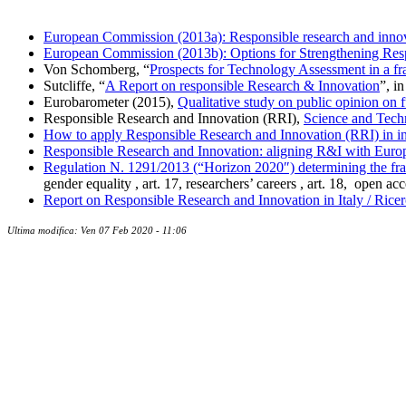
European Commission (2013a): Responsible research and innova
European Commission (2013b): Options for Strengthening Res
Von Schomberg, “
Prospects for Technology Assessment in a fr
Sutcliffe, “
A Report on responsible Research & Innovation
”, i
Eurobarometer (2015),
Qualitative study on public opinion on 
Responsible Research and Innovation (RRI),
Science and Tech
How to apply Responsible Research and Innovation (RRI) in ind
Responsible Research and Innovation: aligning R&I with Eur
Regulation N. 1291/2013 (“Horizon 2020″) determining the fram
gender equality , art. 17, researchers’ careers , art. 18, open acce
Report on Responsible Research and Innovation in Italy / Ricer
Ultima modifica: Ven 07 Feb 2020 - 11:06
Contatti
Newsletter
Bandi Ricerca
Borse di ricerca