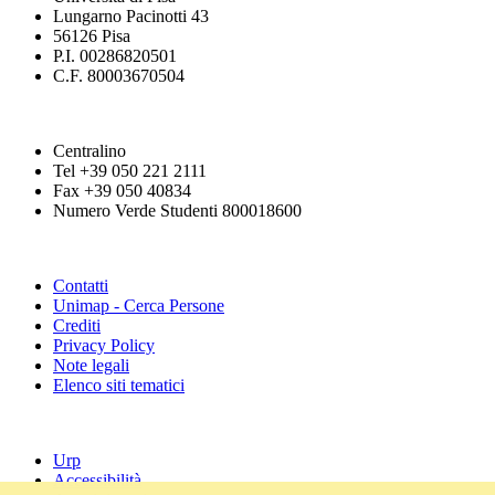
Lungarno Pacinotti 43
56126 Pisa
P.I. 00286820501
C.F. 80003670504
Centralino
Tel +39 050 221 2111
Fax +39 050 40834
Numero Verde Studenti 800018600
Contatti
Unimap - Cerca Persone
Crediti
Privacy Policy
Note legali
Elenco siti tematici
Urp
Accessibilità