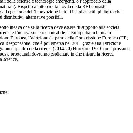
li delle scienze e tecnologie emergenti, o l’approccio della
aturali). Rispetto a tutto ciò, la novita della RRI consiste
lla gestione dell’innovazione in tutti i suoi aspetti, piuttosto che
 distributivi, alternative possibili.
ottolineava che se la ricerca deve essere di supporto alla società
 ricerca e l’innovazione responsabile in Europa ha richiamato
 In Unione Europea, l’adozione da parte della Commissione Europea (CE)
erca Responsabile, che è poi emersa nel 2011 grazie alla Direzione
ogramma quadro della ricerca (2014-20) Horizon2020. Con il prossimo
oste progettuali dovranno esplicitare in che misura la ricerca
en science.
iche: