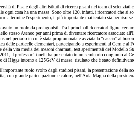
rsità di Pisa e degli altri istituti di ricerca pisani nel team di scienziati
le ogni cosa ha una massa. Sono oltre 120, infatti, i ricercatori che si s
re a termine l'esperimento, il più importante mai tentato sia per risorse 
 avuto un ruolo da protagonisti. Tra i principali ricercatori figura cert
llo stesso Ateneo per anni prima di diventare ricercatore associato all'Isi
s nel periodo in cui è stata programmata e avviata la "caccia" al bosone
ica delle particelle elementari, partecipando a esperimenti al Cern e al F
e della vita media dei mesoni charmati, test sperimentali del Modello St
011, il professor Tonelli ha presentato in un seminario congiunto al Ce
 di Higgs intorno a 125GeV di massa, risultato che è stato definitivame
l'importante ruolo svolto dagli studiosi pisani, la presentazione della sc
retta, con grande partecipazione e calore, nell'Aula Magna della presiden