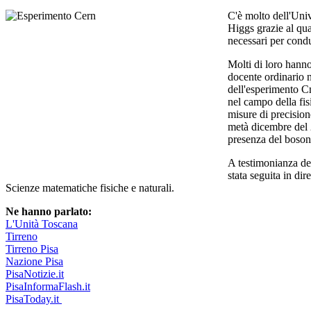
C'è molto dell'Unive
Higgs grazie al qua
necessari per condur
Molti di loro hanno
docente ordinario ne
dell'esperimento Cm
nel campo della fis
misure di precision
metà dicembre del 2
presenza del bosone
A testimonianza del
stata seguita in di
Scienze matematiche fisiche e naturali.
Ne hanno parlato:
L'Unità Toscana
Tirreno
Tirreno Pisa
Nazione Pisa
PisaNotizie.it
PisaInformaFlash.it
PisaToday.it