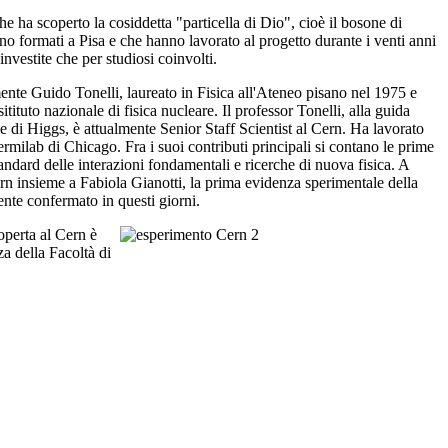
 che ha scoperto la cosiddetta "particella di Dio", cioè il bosone di
ono formati a Pisa e che hanno lavorato al progetto durante i venti anni
investite che per studiosi coinvolti.
amente Guido Tonelli, laureato in Fisica all'Ateneo pisano nel 1975 e
tituto nazionale di fisica nucleare. Il professor Tonelli, alla guida
 di Higgs, è attualmente Senior Staff Scientist al Cern. Ha lavorato
ermilab di Chicago. Fra i suoi contributi principali si contano le prime
andard delle interazioni fondamentali e ricerche di nuova fisica. A
rn insieme a Fabiola Gianotti, la prima evidenza sperimentale della
nte confermato in questi giorni.
operta al Cern è
za della Facoltà di