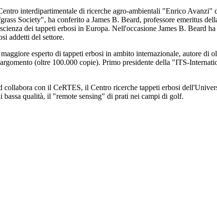
entro interdipartimentale di ricerche agro-ambientali "Enrico Avanzi" d
fgrass Society", ha conferito a James B. Beard, professore emeritus de
a scienza dei tappeti erbosi in Europa. Nell'occasione James B. Beard ha 
i addetti del settore.
maggiore esperto di tappeti erbosi in ambito internazionale, autore di ol
'argomento (oltre 100.000 copie). Primo presidente della "ITS-Internat
collabora con il CeRTES, il Centro ricerche tappeti erbosi dell'Universit
di bassa qualità, il "remote sensing" di prati nei campi di golf.