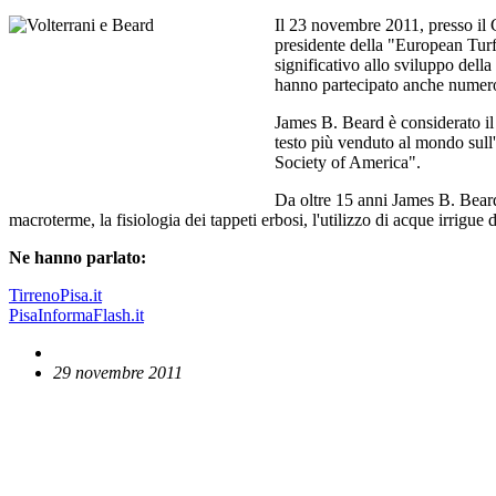
Il 23 novembre 2011, presso il C
presidente della "European Tur
significativo allo sviluppo dell
hanno partecipato anche numeros
James B. Beard è considerato il 
testo più venduto al mondo sull
Society of America".
Da oltre 15 anni James B. Beard 
macroterme, la fisiologia dei tappeti erbosi, l'utilizzo di acque irrigue 
Ne hanno parlato:
TirrenoPisa.it
PisaInformaFlash.it
29 novembre 2011
English News
Comunicati stampa