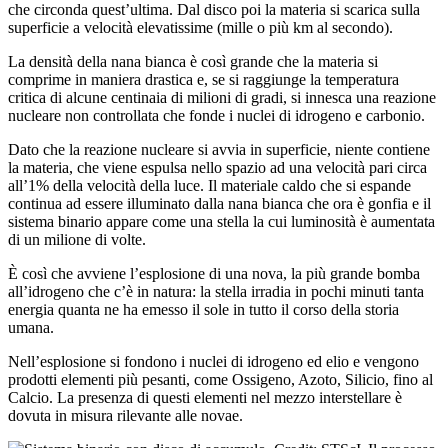
che circonda quest’ultima. Dal disco poi la materia si scarica sulla
superficie a velocità elevatissime (mille o più km al secondo).
La densità della nana bianca è così grande che la materia si
comprime in maniera drastica e, se si raggiunge la temperatura
critica di alcune centinaia di milioni di gradi, si innesca una reazione
nucleare non controllata che fonde i nuclei di idrogeno e carbonio.
Dato che la reazione nucleare si avvia in superficie, niente contiene
la materia, che viene espulsa nello spazio ad una velocità pari circa
all’1% della velocità della luce. Il materiale caldo che si espande
continua ad essere illuminato dalla nana bianca che ora è gonfia e il
sistema binario appare come una stella la cui luminosità è aumentata
di un milione di volte.
È così che avviene l’esplosione di una nova, la più grande bomba
all’idrogeno che c’è in natura: la stella irradia in pochi minuti tanta
energia quanta ne ha emesso il sole in tutto il corso della storia
umana.
Nell’esplosione si fondono i nuclei di idrogeno ed elio e vengono
prodotti elementi più pesanti, come Ossigeno, Azoto, Silicio, fino al
Calcio. La presenza di questi elementi nel mezzo interstellare è
dovuta in misura rilevante alle novae.