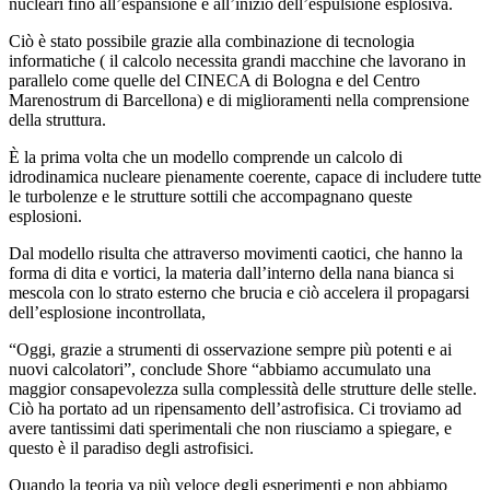
nucleari fino all’espansione e all’inizio dell’espulsione esplosiva.
Ciò è stato possibile grazie alla combinazione di tecnologia
informatiche ( il calcolo necessita grandi macchine che lavorano in
parallelo come quelle del CINECA di Bologna e del Centro
Marenostrum di Barcellona) e di miglioramenti nella comprensione
della struttura.
È la prima volta che un modello comprende un calcolo di
idrodinamica nucleare pienamente coerente, capace di includere tutte
le turbolenze e le strutture sottili che accompagnano queste
esplosioni.
Dal modello risulta che attraverso movimenti caotici, che hanno la
forma di dita e vortici, la materia dall’interno della nana bianca si
mescola con lo strato esterno che brucia e ciò accelera il propagarsi
dell’esplosione incontrollata,
“Oggi, grazie a strumenti di osservazione sempre più potenti e ai
nuovi calcolatori”, conclude Shore “abbiamo accumulato una
maggior consapevolezza sulla complessità delle strutture delle stelle.
Ciò ha portato ad un ripensamento dell’astrofisica. Ci troviamo ad
avere tantissimi dati sperimentali che non riusciamo a spiegare, e
questo è il paradiso degli astrofisici.
Quando la teoria va più veloce degli esperimenti e non abbiamo