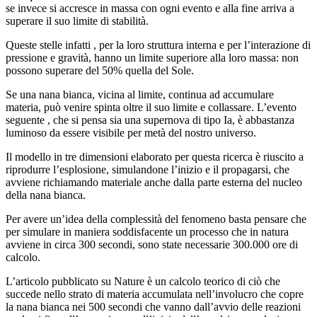
se invece si accresce in massa con ogni evento e alla fine arriva a
superare il suo limite di stabilità.
Queste stelle infatti , per la loro struttura interna e per l’interazione di
pressione e gravità, hanno un limite superiore alla loro massa: non
possono superare del 50% quella del Sole.
Se una nana bianca, vicina al limite, continua ad accumulare
materia, può venire spinta oltre il suo limite e collassare. L’evento
seguente , che si pensa sia una supernova di tipo Ia, è abbastanza
luminoso da essere visibile per metà del nostro universo.
Il modello in tre dimensioni elaborato per questa ricerca è riuscito a
riprodurre l’esplosione, simulandone l’inizio e il propagarsi, che
avviene richiamando materiale anche dalla parte esterna del nucleo
della nana bianca.
Per avere un’idea della complessità del fenomeno basta pensare che
per simulare in maniera soddisfacente un processo che in natura
avviene in circa 300 secondi, sono state necessarie 300.000 ore di
calcolo.
L’articolo pubblicato su Nature è un calcolo teorico di ciò che
succede nello strato di materia accumulata nell’involucro che copre
la nana bianca nei 500 secondi che vanno dall’avvio delle reazioni