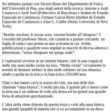
Ne abbiamo parlato con Steven Shore del Dipartimento di Fisica
dell’Università di Pisa, uno degli autori della ricerca, insieme a Jordi
Casanova e Jordi José (Politecnico di Barcelona e Institut de Estudis
Espacials de Catalunya), Enrique Garcia Berro (Institut de Estudis
Espacials de Catalunya) e Alan C. Calder (Stony University di New
York).
“Bombe nucleari, le novae sono enormi bombe all’idrogeno” è
l’esordio del professor Shore, che comincia a parlare cercando un
foglio di carta e una penna su una scrivania in cui riviste,
pubblicazioni e quaderni sono impilati in mucchi di diversa altezza e
dimensione, “senza disegnare mi spiego male”.
L’esplosione avviene in un sistema binario, cioè in una coppia di
stelle che sono molto vicine tra loro. “Molto vicine” ovviamente in
termini di distanze stellari: le due stelle orbitano ad una distanza
simile a quella tra la terra e la luna (circa 250.000 km).
Tutte e due hanno circa la massa del sole, ma una delle due,
chiamata “nana bianca”, è molto piccola, è grande più o meno come
la terra ma è un milione di volte più densa ed ha quindi una grande
forza di attrazione gravitazionale.
L’altra stella viene distorta da questa forza e cede alla nana bianca
una grande quantità di materia che si va accumulando in un disco