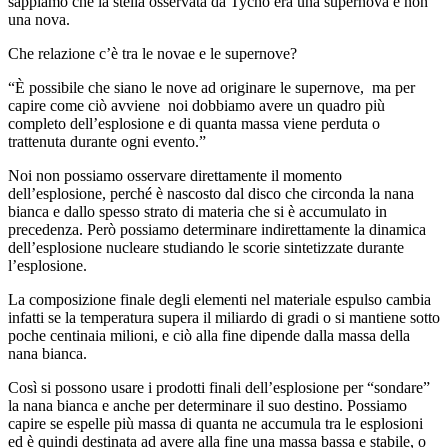
sappiamo che la stella osservata da Tycho era una supernova e non
una nova.
Che relazione c’è tra le novae e le supernove?
“È possibile che siano le nove ad originare le supernove, ma per
capire come ciò avviene noi dobbiamo avere un quadro più
completo dell’esplosione e di quanta massa viene perduta o
trattenuta durante ogni evento.”
Noi non possiamo osservare direttamente il momento
dell’esplosione, perché è nascosto dal disco che circonda la nana
bianca e dallo spesso strato di materia che si è accumulato in
precedenza. Però possiamo determinare indirettamente la dinamica
dell’esplosione nucleare studiando le scorie sintetizzate durante
l’esplosione.
La composizione finale degli elementi nel materiale espulso cambia
infatti se la temperatura supera il miliardo di gradi o si mantiene sotto
poche centinaia milioni, e ciò alla fine dipende dalla massa della
nana bianca.
Così si possono usare i prodotti finali dell’esplosione per “sondare”
la nana bianca e anche per determinare il suo destino. Possiamo
capire se espelle più massa di quanta ne accumula tra le esplosioni
ed è quindi destinata ad avere alla fine una massa bassa e stabile, o