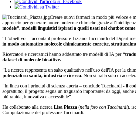
Creare nuovi farmaci in modo più veloce e mir
approccio per generare nuove molecole chimiche grazie all’intelligenza
models”, modelli linguistici ispirati a quelli usati nei chatbot co
“L’obiettivo – racconta il professore Tiziano Tuccinardi del Dipartimen
in modo automatico molecole chimicamente corrette, strutturalmen
Ricercatori e ricercatrici hanno addestrato tre modelli di IA per
“tradu
dataset di molecole bioattive.
“La ricerca rappresenta un salto qualitativo nell'uso dell'IA per la ch
potenziali su sanità, industria e ricerca
. Non si tratta solo di accel
“In linea con i principi di scienza aperta – conclude Tuccinardi
- il c
soprattutto, il progetto segna un traguardo importante: da oggi, anche
più rapida, innovativa e accessibile”.
Ha collaborato alla ricerca
Lisa Piazza
(
nella foto con Tuccinardi
), i
Computazionale del professore Tuccinardi.