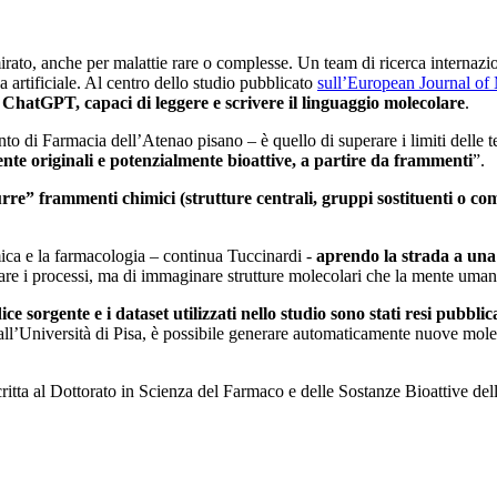
ato, anche per malattie rare o complesse. Un team di ricerca internazio
 artificiale. Al centro dello studio pubblicato
sull’European Journal of
me ChatGPT, capaci di leggere e scrivere il linguaggio molecolare
.
to di Farmacia dell’Atenao pisano – è quello di superare i limiti delle t
te originali e potenzialmente bioattive, a partire da frammenti
”.
rre” frammenti chimici (strutture centrali, gruppi sostituenti o c
imica e la farmacologia – continua Tuccinardi -
aprendo la strada a una 
erare i processi, ma di immaginare strutture molecolari che la mente uma
odice sorgente e i dataset utilizzati nello studio sono stati resi pubbl
 all’Università di Pisa, è possibile generare automaticamente nuove mol
scritta al Dottorato in Scienza del Farmaco e delle Sostanze Bioattive d