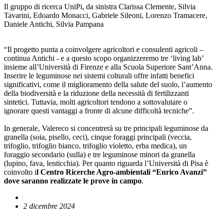
Il gruppo di ricerca UniPi, da sinistra Clarissa Clemente, Silvia
Tavarini, Edoardo Monacci, Gabriele Sileoni, Lorenzo Tramacere,
Daniele Antichi, Silvia Pampana
“Il progetto punta a coinvolgere agricoltori e consulenti agricoli –
continua Antichi - e a questo scopo organizzeremo tre ‘living lab’
insieme all’Università di Firenze e alla Scuola Superiore Sant’Anna.
Inserire le leguminose nei sistemi colturali offre infatti benefici
significativi, come il miglioramento della salute del suolo, l’aumento
della biodiversità e la riduzione della necessità di fertilizzanti
sintetici. Tuttavia, molti agricoltori tendono a sottovalutare o
ignorare questi vantaggi a fronte di alcune difficoltà tecniche”.
In generale, Valereco si concentrerà su tre principali leguminose da
granella (soia, pisello, ceci), cinque foraggi principali (veccia,
trifoglio, trifoglio bianco, trifoglio violetto, erba medica), un
foraggio secondario (sulla) e tre leguminose minori da granella
(lupino, fava, lenticchia). Per quanto riguarda l’Università di Pisa è
coinvolto i
l Centro Ricerche Agro-ambientali “Enrico Avanzi”
dove saranno realizzate le prove in campo
.
2 dicembre 2024