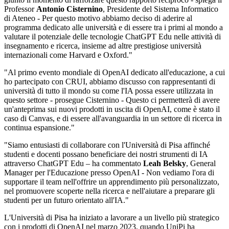
Professor
Antonio Cisternino
, Presidente del Sistema Informatico
di Ateneo - Per questo motivo abbiamo deciso di aderire al
programma dedicato alle università e di essere tra i primi al mondo a
valutare il potenziale delle tecnologie ChatGPT Edu nelle attività di
insegnamento e ricerca, insieme ad altre prestigiose università
internazionali come Harvard e Oxford."
"Al primo evento mondiale di OpenAI dedicato all'educazione, a cui
ho partecipato con CRUI, abbiamo discusso con rappresentanti di
università di tutto il mondo su come l'IA possa essere utilizzata in
questo settore - prosegue Cisternino - Questo ci permetterà di avere
un'anteprima sui nuovi prodotti in uscita di OpenAI, come è stato il
caso di Canvas, e di essere all'avanguardia in un settore di ricerca in
continua espansione."
"Siamo entusiasti di collaborare con l'Università di Pisa affinché
studenti e docenti possano beneficiare dei nostri strumenti di IA
attraverso ChatGPT Edu – ha commentato
Leah Belsky
, General
Manager per l'Educazione presso OpenAI - Non vediamo l'ora di
supportare il team nell'offrire un apprendimento più personalizzato,
nel promuovere scoperte nella ricerca e nell'aiutare a preparare gli
studenti per un futuro orientato all'IA."
L'Università di Pisa ha iniziato a lavorare a un livello più strategico
con i prodotti di OpenAI nel marzo 2023, quando UniPi ha