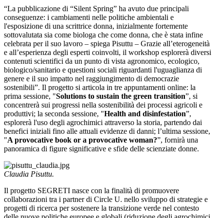
“La pubblicazione di “Silent Spring” ha avuto due principali
conseguenze: i cambiamenti nelle politiche ambientali e
l'esposizione di una scrittrice donna, inizialmente fortemente
sottovalutata sia come biologa che come donna, che è stata infine
celebrata per il suo lavoro – spiega Pisuttu – Grazie all’eterogeneità
e all’esperienza degli esperti coinvolti, il workshop esplorerà diversi
contenuti scientifici da un punto di vista agronomico, ecologico,
biologico/sanitario e questioni sociali riguardanti l'uguaglianza di
genere e il suo impatto nel raggiungimento di democrazie
sostenibili”. Il progetto si articola in tre appuntamenti online: la
prima sessione, "
Solutions to sustain the green transition
”, si
concentrerà sui progressi nella sostenibilità dei processi agricoli e
produttivi; la seconda sessione, "
Health and disinfestation
”,
esplorerà l'uso degli agrochimici attraverso la storia, partendo dai
benefici iniziali fino alle attuali evidenze di danni; l’ultima sessione,
"
A provocative book or a provocative woman?
”, fornirà una
panoramica di figure significative e sfide delle scienziate donne.
Claudia Pisuttu.
Il progetto SEGRETI nasce con la finalità di promuovere
collaborazioni tra i partner di Circle U. nello sviluppo di strategie e
progetti di ricerca per sostenere la transizione verde nel contesto
delle nuove politiche europee e globali (riduzione degli agrochimici,