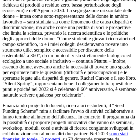
richiesta di prodotti a residuo zero, bassa perturbazione degli
ecosistemi) e dell'Agenda 2030. La segregazione orizzontale delle
donne – intesa come sotto-rappresentanza delle donne in ambito
lavorativo – sarà studiata sia come fenomeno che causa disparità e
discriminazione, ma anche come una perdita di voci e prospettive
che limita la scienza, privando la ricerca scientifica e le politiche
degli approcci delle donne. "Come studenti e giovani ricercatori nel
campo scientifico, io e i miei colleghi desideravamo trovare uno
strumento utile, semplice e accessibile per discutere della
sostenibilità a 360°, da un punto di vista strettamente biologico ed
ecologico a uno sociale e inclusivo – continua Pisuttu – Inoltre,
essendo donne, avevamo anche la necessità di trovare uno spazio
per esprimere tutte le questioni (difficoltà e preoccupazioni) e le
speranze legate alla disparità di genere. Rachel Carson e il suo libro,
"Silent Spring", rappresentano bene il collegamento tra questi due
punti e poiché nel 2022 si è celebrato il 60° anniversario, è sembrato
naturale scrivere qualcosa per celebrarlo".
Finanziando progetti di docenti, ricercatori e studenti, il “Seed
Funding Scheme” mira a facilitare l'avvio di attività collaborative a
lungo termine all'interno dell'alleanza. In concreto, il programma dà
la possibilità di proporre progetti innovativi che vanno da seminari,
workshop, moduli, corsi e attività di ricerca congiunte sviluppati in
collaborazione con almeno altri due partner. Nel 2023
sono stati
finanziati in totale 13 progetti
, su 70 domande presentate da