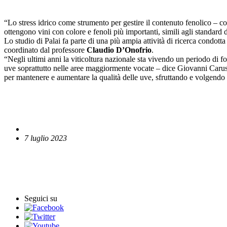
“Lo stress idrico come strumento per gestire il contenuto fenolico – co
ottengono vini con colore e fenoli più importanti, simili agli standard d
Lo studio di Palai fa parte di una più ampia attività di ricerca condot
coordinato dal professore
Claudio D’Onofrio
.
“Negli ultimi anni la viticoltura nazionale sta vivendo un periodo di fo
uve soprattutto nelle aree maggiormente vocate – dice Giovanni Caruso - 
per mantenere e aumentare la qualità delle uve, sfruttando e volgendo 
7 luglio 2023
English News
Comunicati stampa
Seguici su