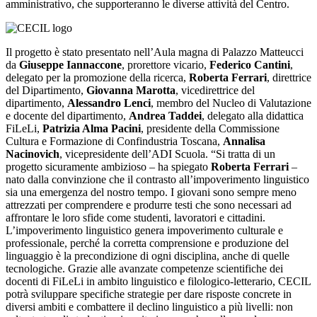
amministrativo, che supporteranno le diverse attività del Centro.
Il progetto è stato presentato nell’Aula magna di Palazzo Matteucci
da
Giuseppe Iannaccone
, prorettore vicario,
Federico Cantini
,
delegato per la promozione della ricerca,
Roberta Ferrari
, direttrice
del Dipartimento,
Giovanna Marotta
, vicedirettrice del
dipartimento,
Alessandro Lenci
, membro del Nucleo di Valutazione
e docente del dipartimento,
Andrea Taddei
, delegato alla didattica
FiLeLi,
Patrizia Alma Pacini
, presidente della Commissione
Cultura e Formazione di Confindustria Toscana,
Annalisa
Nacinovich
, vicepresidente dell’ADI Scuola. “Si tratta di un
progetto sicuramente ambizioso – ha spiegato
Roberta Ferrari
–
nato dalla convinzione che il contrasto all’impoverimento linguistico
sia una emergenza del nostro tempo. I giovani sono sempre meno
attrezzati per comprendere e produrre testi che sono necessari ad
affrontare le loro sfide come studenti, lavoratori e cittadini.
L’impoverimento linguistico genera impoverimento culturale e
professionale, perché la corretta comprensione e produzione del
linguaggio è la precondizione di ogni disciplina, anche di quelle
tecnologiche. Grazie alle avanzate competenze scientifiche dei
docenti di FiLeLi in ambito linguistico e filologico-letterario, CECIL
potrà sviluppare specifiche strategie per dare risposte concrete in
diversi ambiti e combattere il declino linguistico a più livelli: non