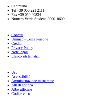
Centralino
Tel +39 050 221 2111
Fax +39 050 40834
Numero Verde Studenti 800018600
Contatti
Unimap - Cerca Persone
Crediti
Privacy Policy
Note legali
Elenco siti tematici
Urp
Accessibilità
Amministrazione trasparente
Atti di notifica
Albo ufficiale
Codice etico