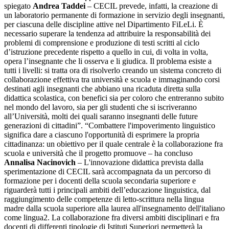
spiegato
Andrea Taddei
– CECIL prevede, infatti, la creazione di
un laboratorio permanente di formazione in servizio degli insegnanti,
per ciascuna delle discipline attive nel Dipartimento FiLeLi. È
necessario superare la tendenza ad attribuire la responsabilità dei
problemi di comprensione e produzione di testi scritti al ciclo
d’istruzione precedente rispetto a quello in cui, di volta in volta,
opera l’insegnante che li osserva e li giudica. Il problema esiste a
tutti i livelli: si tratta ora di risolverlo creando un sistema concreto di
collaborazione effettiva tra università e scuola e immaginando corsi
destinati agli insegnanti che abbiano una ricaduta diretta sulla
didattica scolastica, con benefici sia per coloro che entreranno subito
nel mondo del lavoro, sia per gli studenti che si iscriveranno
all’Università, molti dei quali saranno insegnanti delle future
generazioni di cittadini”. “Combattere l'impoverimento linguistico
significa dare a ciascuno l'opportunità di esprimere la propria
cittadinanza: un obiettivo per il quale centrale è la collaborazione fra
scuola e università che il progetto promuove – ha concluso
Annalisa Nacinovich
– L'innovazione didattica prevista dalla
sperimentazione di CECIL sarà accompagnata da un percorso di
formazione per i docenti della scuola secondaria superiore e
riguarderà tutti i principali ambiti dell’educazione linguistica, dal
raggiungimento delle competenze di letto-scrittura nella lingua
madre dalla scuola superiore alla laurea all'insegnamento dell'italiano
come lingua2. La collaborazione fra diversi ambiti disciplinari e fra
docenti di differenti tipologie di Istituti Superiori permetterà la