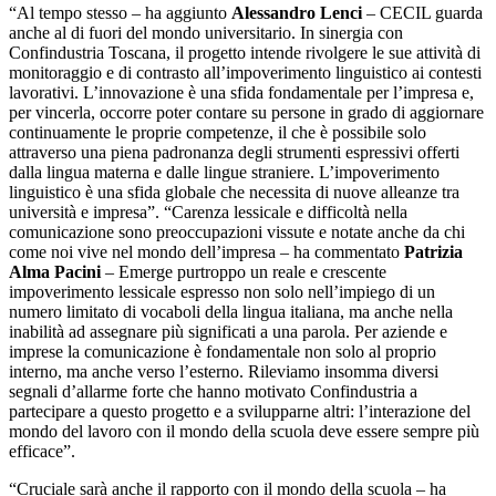
“Al tempo stesso – ha aggiunto
Alessandro Lenci
– CECIL guarda
anche al di fuori del mondo universitario. In sinergia con
Confindustria Toscana, il progetto intende rivolgere le sue attività di
monitoraggio e di contrasto all’impoverimento linguistico ai contesti
lavorativi. L’innovazione è una sfida fondamentale per l’impresa e,
per vincerla, occorre poter contare su persone in grado di aggiornare
continuamente le proprie competenze, il che è possibile solo
attraverso una piena padronanza degli strumenti espressivi offerti
dalla lingua materna e dalle lingue straniere. L’impoverimento
linguistico è una sfida globale che necessita di nuove alleanze tra
università e impresa”. “Carenza lessicale e difficoltà nella
comunicazione sono preoccupazioni vissute e notate anche da chi
come noi vive nel mondo dell’impresa – ha commentato
Patrizia
Alma Pacini
– Emerge purtroppo un reale e crescente
impoverimento lessicale espresso non solo nell’impiego di un
numero limitato di vocaboli della lingua italiana, ma anche nella
inabilità ad assegnare più significati a una parola. Per aziende e
imprese la comunicazione è fondamentale non solo al proprio
interno, ma anche verso l’esterno. Rileviamo insomma diversi
segnali d’allarme forte che hanno motivato Confindustria a
partecipare a questo progetto e a svilupparne altri: l’interazione del
mondo del lavoro con il mondo della scuola deve essere sempre più
efficace”.
“Cruciale sarà anche il rapporto con il mondo della scuola – ha