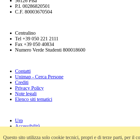
56126 Pisa
P.I. 00286820501
C.F. 80003670504
Centralino
Tel +39 050 221 2111
Fax +39 050 40834
Numero Verde Studenti 800018600
Contatti
Unimap - Cerca Persone
Crediti
Privacy Policy
Note legali
Elenco siti tematici
Urp
Accessibilità
Amministrazione trasparente
Atti di notifica
Questo sito utilizza solo cookie tecnici, propri e di terze parti, per i