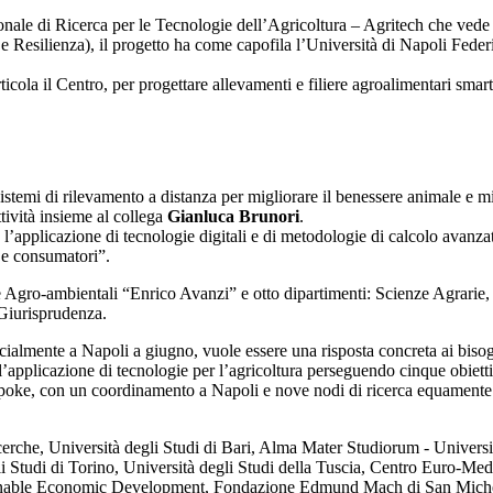
ale di Ricerca per le Tecnologie dell’Agricoltura – Agritech che vede l’
 Resilienza), il progetto ha come capofila l’Università di Napoli Federico
icola il Centro, per progettare allevamenti e filiere agroalimentari smart 
istemi di rilevamento a distanza per migliorare il benessere animale e mi
tività insieme al collega
Gianluca Brunori
.
’applicazione di tecnologie digitali e di metodologie di calcolo avanzate,
i e consumatori”.
e Agro-ambientali “Enrico Avanzi” e otto dipartimenti: Scienze Agrarie,
 Giurisprudenza.
cialmente a Napoli a giugno, vuole essere una risposta concreta ai bisog
applicazione di tecnologie per l’agricoltura perseguendo cinque obiettivi
oke, con un coordinamento a Napoli e nove nodi di ricerca equamente distri
icerche, Università degli Studi di Bari, Alma Mater Studiorum - Universi
li Studi di Torino, Università degli Studi della Tuscia, Centro Euro-Med
ainable Economic Development, Fondazione Edmund Mach di San Michele 