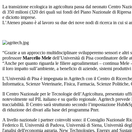
La transizione ecologica in agricoltura passa dal neonato Centro Nazion
di 350 milioni (320 dei quali sui fondi del Piano Nazionale di Ripresa e
e diciotto imprese.
L’Ateneo pisano è al lavoro su due dei nove nodi di ricerca in cui si art
“Grazie a un approccio multidisciplinare svilupperemo sensori e altri s
professore
Marcello Mele
dell’Università di Pisa coordinatore delle at
“Anche per quanto riguarda le filiere agroalimentari – continua Mele - l
il loro impatto sull’ambiente, a beneficio di aziende, sistemi produttiv
L’Università di Pisa è impegnata in Agritech con il Centro di Ricerch
Informatica, Scienze Veterinarie, Fisica, Farmacia, Scienze Politiche,
Il Centro Nazionale per le Tecnologie dell’Agricoltura, presentato uffi
notevolmente sul PIL italiano e su quello regionale. Agritech prevede l’
tracciabilità. Il Centro sarà strutturato secondo l’impostazione Hub&Sp
di riduzione dei divari alla base del programma Pnrr.
A livello nazionale i partner coinvolti sono: il Consiglio Nazionale R
Federico II, Università di Padova, Università di Siena, Università deg
l'analisi dell'economia agraria, New Technologies, Energy and Sust