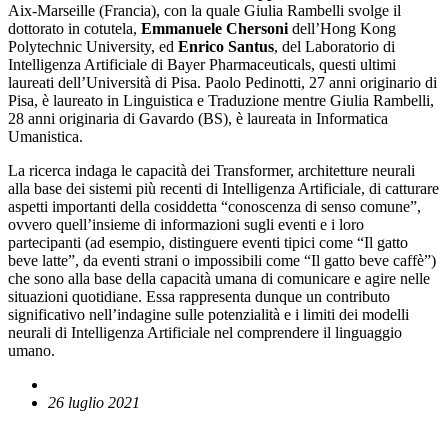
Aix-Marseille (Francia), con la quale Giulia Rambelli svolge il
dottorato in cotutela,
Emmanuele Chersoni
dell’Hong Kong
Polytechnic University, ed
Enrico Santus
, del Laboratorio di
Intelligenza Artificiale di Bayer Pharmaceuticals, questi ultimi
laureati dell’Università di Pisa. Paolo Pedinotti, 27 anni originario di
Pisa, è laureato in Linguistica e Traduzione mentre Giulia Rambelli,
28 anni originaria di Gavardo (BS), è laureata in Informatica
Umanistica.
La ricerca indaga le capacità dei Transformer, architetture neurali
alla base dei sistemi più recenti di Intelligenza Artificiale, di catturare
aspetti importanti della cosiddetta “conoscenza di senso comune”,
ovvero quell’insieme di informazioni sugli eventi e i loro
partecipanti (ad esempio, distinguere eventi tipici come “Il gatto
beve latte”, da eventi strani o impossibili come “Il gatto beve caffè”)
che sono alla base della capacità umana di comunicare e agire nelle
situazioni quotidiane. Essa rappresenta dunque un contributo
significativo nell’indagine sulle potenzialità e i limiti dei modelli
neurali di Intelligenza Artificiale nel comprendere il linguaggio
umano.
26 luglio 2021
English News