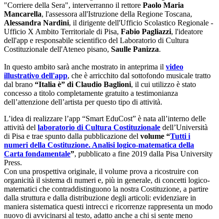
"Corriere della Sera", interverranno il rettore
Paolo Maria
Mancarella
, l'assessora all'Istruzione della Regione Toscana,
Alessandra Nardini
, il dirigente dell'Ufficio Scolastico Regionale -
Ufficio X Ambito Territoriale di Pisa,
Fabio Pagliazzi
, l'ideatore
dell'app e responsabile scientifico del Laboratorio di Cultura
Costituzionale dell'Ateneo pisano,
Saulle Panizza
.
In questo ambito sarà anche mostrato in anteprima il
video
illustrativo dell'app
, che è arricchito dal sottofondo musicale tratto
dal brano
“Italia è” di Claudio Baglioni
, il cui utilizzo è stato
concesso a titolo completamente gratuito a testimonianza
dell’attenzione dell’artista per questo tipo di attività.
L’idea di realizzare l’app “Smart EduCost” è nata all’interno delle
attività del
laboratorio di Cultura Costituzionale
dell’Università
di Pisa e trae spunto dalla pubblicazione del
volume “
Tutti i
numeri della Costituzione. Analisi logico-matematica della
Carta fondamentale
”
, pubblicato a fine 2019 dalla Pisa University
Press.
Con una prospettiva originale, il volume prova a ricostruire con
organicità il sistema di numeri e, più in generale, di concetti logico-
matematici che contraddistinguono la nostra Costituzione, a partire
dalla struttura e dalla distribuzione degli articoli: evidenziare in
maniera sistematica questi intrecci e ricorrenze rappresenta un modo
nuovo di avvicinarsi al testo, adatto anche a chi si sente meno