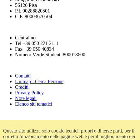
56126 Pisa
P.I. 00286820501
C.F. 80003670504
Centralino
Tel +39 050 221 2111
Fax +39 050 40834
Numero Verde Studenti 800018600
Contatti
Unimap - Cerca Persone
Crediti
Privacy Policy
Note legali
Elenco siti tematici
Urp
Accessibilità
Questo sito utilizza solo cookie tecnici, propri e di terze parti, per il
Amministrazione trasparente
corretto funzionamento delle pagine web e per il miglioramento dei