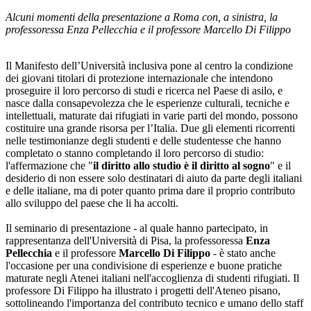
Alcuni momenti della presentazione a Roma con, a sinistra, la
professoressa Enza Pellecchia e il professore Marcello Di Filippo
Il Manifesto dell’Università inclusiva pone al centro la condizione
dei giovani titolari di protezione internazionale che intendono
proseguire il loro percorso di studi e ricerca nel Paese di asilo, e
nasce dalla consapevolezza che le esperienze culturali, tecniche e
intellettuali, maturate dai rifugiati in varie parti del mondo, possono
costituire una grande risorsa per l’Italia. Due gli elementi ricorrenti
nelle testimonianze degli studenti e delle studentesse che hanno
completato o stanno completando il loro percorso di studio:
l'affermazione che "
il diritto allo studio è il diritto al sogno
" e il
desiderio di non essere solo destinatari di aiuto da parte degli italiani
e delle italiane, ma di poter quanto prima dare il proprio contributo
allo sviluppo del paese che li ha accolti.
Il seminario di presentazione - al quale hanno partecipato, in
rappresentanza dell'Università di Pisa, la professoressa
Enza
Pellecchia
e il professore
Marcello Di Filippo
- è stato anche
l'occasione per una condivisione di esperienze e buone pratiche
maturate negli Atenei italiani nell'accoglienza di studenti rifugiati. Il
professore Di Filippo ha illustrato i progetti dell'Ateneo pisano,
sottolineando l'importanza del contributo tecnico e umano dello staff