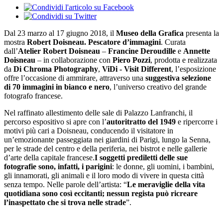
Dal 23 marzo al 17 giugno 2018, il
Museo della Grafica
presenta la
mostra
Robert Doisneau. Pescatore d’immagini
. Curata
dall’
Atelier Robert Doisneau
–
Francine Deroudille
e
Annette
Doisneau
– in collaborazione con
Piero Pozzi
, prodotta e realizzata
da
Di Chroma Photography
,
ViDi - Visit Different
, l’esposizione
offre l’occasione di ammirare, attraverso una
suggestiva selezione
di 70 immagini in bianco e nero
, l’universo creativo del grande
fotografo francese.
Nel raffinato allestimento delle sale di Palazzo Lanfranchi, il
percorso espositivo si apre con l’
autoritratto del 1949
e ripercorre i
motivi più cari a Doisneau, conducendo il visitatore in
un’emozionante passeggiata nei giardini di Parigi, lungo la Senna,
per le strade del centro e della periferia, nei bistrot e nelle gallerie
d’arte della capitale francese.
I soggetti prediletti delle sue
fotografie sono, infatti, i parigini
: le donne, gli uomini, i bambini,
gli innamorati, gli animali e il loro modo di vivere in questa città
senza tempo. Nelle parole dell’artista: “
Le meraviglie della vita
quotidiana sono così eccitanti; nessun regista può ricreare
l’inaspettato che si trova nelle strade
”.