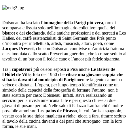
Doisneau ha lasciato l’
immagine della Parigi più vera
, ormai
scomparsa e fissata solo nell’immaginario collettivo: quella dei
bistrot
e dei
clochards
, delle antiche professioni e dei mercati a Les
Halles, dei caffè esistenzialisti di Saint Germain des Prés punto
d’incontro per intellettuali, artisti, musicisti, attori, poeti, come
Jacques Prévert
, che con Doisneau condivise un’amicizia fraterna
e testimoniata dallo scatto Prévert au guéridon, che lo ritrae seduto al
tavolino di un bar con il fedele cane e l’ancor più fedele sigaretta.
Tra i
capolavori
più celebri esposti a Pisa anche
Le Baiser de
l'Hôtel de Ville
, foto del 1950 che
ritrae una giovane coppia che
si bacia davanti al municipio di Parigi
mentre la gente cammina
veloce e distratta. L’opera, per lungo tempo identificata come un
simbolo della capacità della fotografia di fermare l’attimo, non è
stata scattata per caso: Doisneau, infatti, stava realizzando un
servizio per la rivista americana Life e per questo chiese ai due
giovani di posare per lui. Nelle sale di Palazzo Lanfranchi è inoltre
possibile ammirare
Les pains de Picasso
, in cui l’artista spagnolo,
vestito con la sua tipica maglietta a righe, gioca a farsi ritrarre seduto
al tavolo della cucina davanti a dei pani che surrogano, con la loro
forma, le sue mani.