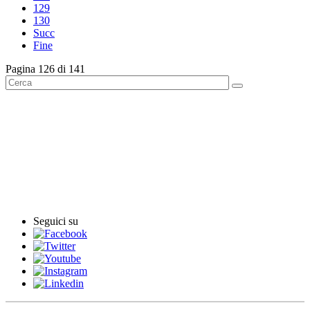
129
130
Succ
Fine
Pagina 126 di 141
English News
Rassegna stampa
Rassegna video
Comunicati stampa
Seguici su