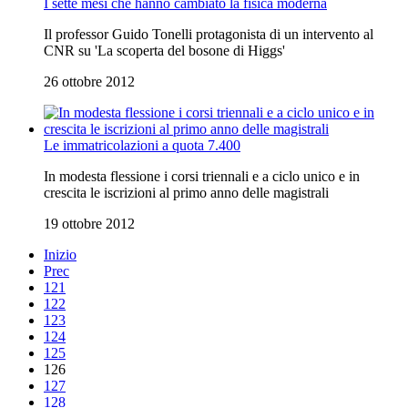
I sette mesi che hanno cambiato la fisica moderna
Il professor Guido Tonelli protagonista di un intervento al
CNR su 'La scoperta del bosone di Higgs'
26 ottobre 2012
Le immatricolazioni a quota 7.400
In modesta flessione i corsi triennali e a ciclo unico e in
crescita le iscrizioni al primo anno delle magistrali
19 ottobre 2012
Inizio
Prec
121
122
123
124
125
126
127
128