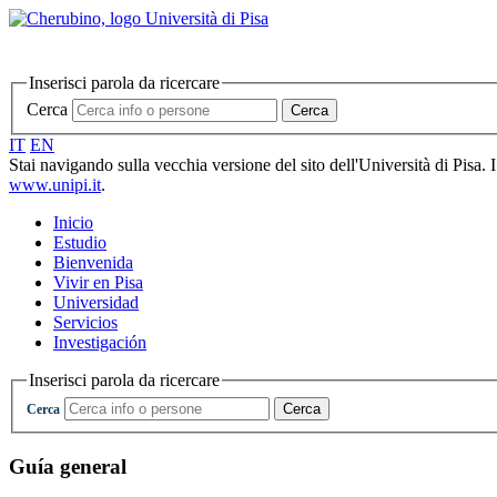
Inserisci parola da ricercare
Cerca
Cerca
IT
EN
Stai navigando sulla vecchia versione del sito dell'Università di Pisa. 
www.unipi.it
.
Inicio
Estudio
Bienvenida
Vivir en Pisa
Universidad
Servicios
Investigación
Inserisci parola da ricercare
Cerca
Cerca
Guía general