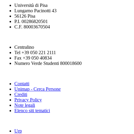
Università di Pisa
Lungarno Pacinotti 43
56126 Pisa
P.I. 00286820501
C.F. 80003670504
Centralino
Tel +39 050 221 2111
Fax +39 050 40834
Numero Verde Studenti 800018600
Contatti
Unimap - Cerca Persone
Crediti
Privacy Policy
Note legali
Elenco siti tematici
Urp