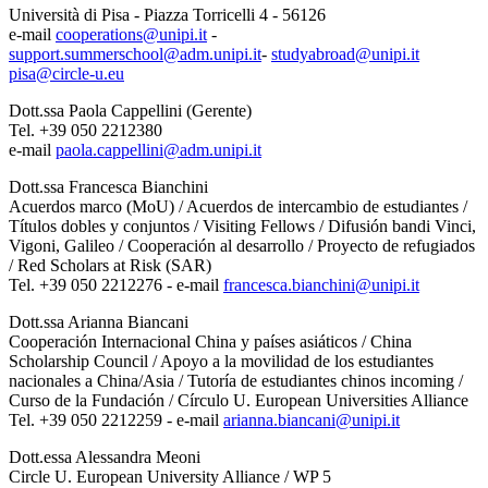
Università di Pisa - Piazza Torricelli 4 - 56126
e-mail
cooperations@unipi.it
-
support.summerschool@adm.unipi.it
-
studyabroad@unipi.it
pisa@circle-u.eu
Dott.ssa Paola Cappellini (Gerente)
Tel. +39 050 2212380
e-mail
paola.cappellini@adm.unipi.it
Dott.ssa Francesca Bianchini
Acuerdos marco (MoU) / Acuerdos de intercambio de estudiantes /
Títulos dobles y conjuntos / Visiting Fellows / Difusión bandi Vinci,
Vigoni, Galileo / Cooperación al desarrollo / Proyecto de refugiados
/ Red Scholars at Risk (SAR)
Tel. +39 050 2212276 - e-mail
francesca.bianchini@unipi.it
Dott.ssa Arianna Biancani
Cooperación Internacional China y países asiáticos / China
Scholarship Council / Apoyo a la movilidad de los estudiantes
nacionales a China/Asia / Tutoría de estudiantes chinos incoming /
Curso de la Fundación / Círculo U. European Universities Alliance
Tel. +39 050 2212259 - e-mail
arianna.biancani@unipi.it
Dott.essa Alessandra Meoni
Circle U. European University Alliance / WP 5