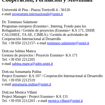
Università di Pisa - Piazza Torricelli 4 - 56126
e-mail
programmi.internazionali@unipi.it
Dr. Tommaso Salamone
Programas europeos (Erasmus+, Interreg, Fondo para los
Refugiados) / Gestión de proyectos (Erasmus+ KA 171, DHIP,
CALOHEE, TA-SE, CIMEA) / Gestión de actividades de
Cooperación Internacional al Desarrollo
Tel. +39 050 2212157- e-mail
tommaso.salamone@unipi.it
Dott.ssa Sabina Manca
Gestora de proyectos / Proyecto Erasmus+ KA 171
Tel: +39 050 2212205
e-mail
sabina.manca@adm.unipi.it
Dott.ssa Annamaria Pulina
Project Erasmus+ KA 107 / Cooperación Internacional al Desarrollo
Tel. +39 050 2212519
e-mail
annamaria.pulina@unipi.it
Dott.ssa Monica Villani
Project Manager / Project Erasmus+ KA 131
Tel. +39 050 2212203 - e-mail
monica.villani@unipi.it