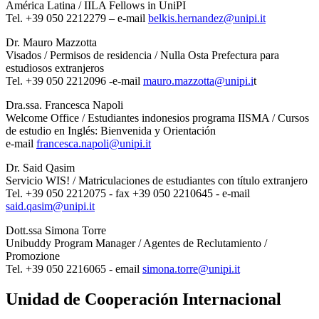
América Latina / IILA Fellows in UniPI
Tel. +39 050 2212279 – e-mail
belkis.hernandez@unipi.it
Dr. Mauro Mazzotta
Visados / Permisos de residencia / Nulla Osta Prefectura para
estudiosos extranjeros
Tel. +39 050 2212096 -e-mail
mauro.mazzotta@unipi.i
t
Dra.ssa. Francesca Napoli
Welcome Office / Estudiantes indonesios programa IISMA / Cursos
de estudio en Inglés: Bienvenida y Orientación
e-mail
francesca.napoli@unipi.it
Dr. Said Qasim
Servicio WIS! / Matriculaciones de estudiantes con título extranjero
Tel. +39 050 2212075 - fax +39 050 2210645 - e-mail
said.qasim@unipi.it
Dott.ssa Simona Torre
Unibuddy Program Manager / Agentes de Reclutamiento /
Promozione
Tel. +39 050 2216065 - email
simona.torre@unipi.it
Unidad de Cooperación Internacional