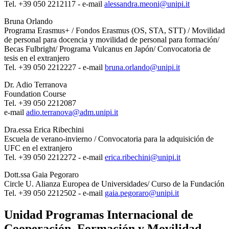
Tel. +39 050 2212117 - e-mail
alessandra.meoni@unipi.it
Bruna Orlando
Programa Erasmus+ / Fondos Erasmus (OS, STA, STT) / Movilidad
de personal para docencia y movilidad de personal para formación/
Becas Fulbright/ Programa Vulcanus en Japón/ Convocatoria de
tesis en el extranjero
Tel. +39 050 2212227 - e-mail
bruna.orlando@unipi.it
Dr. Adio Terranova
Foundation Course
Tel. +39 050 2212087
e-mail
adio.terranova@adm.unipi.it
Dra.essa Erica Ribechini
Escuela de verano-invierno / Convocatoria para la adquisición de
UFC en el extranjero
Tel. +39 050 2212272 - e-mail
erica.ribechini@unipi.it
Dott.ssa Gaia Pegoraro
Circle U. Alianza Europea de Universidades/ Curso de la Fundación
Tel. +39 050 2212502 - e-mail
gaia.pegoraro@unipi.it
Unidad Programas Internacional de
Cooperación, Formación y Movilidad