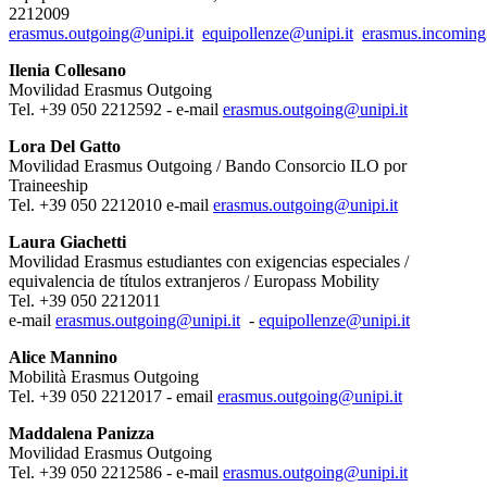
2212009
erasmus.outgoing@unipi.it
equipollenze@unipi.it
erasmus.incoming
Ilenia Collesano
Movilidad Erasmus Outgoing
Tel. +39 050 2212592 - e-mail
erasmus.outgoing@unipi.it
Lora Del Gatto
Movilidad Erasmus Outgoing / Bando Consorcio ILO por
Traineeship
Tel. +39 050 2212010 e-mail
erasmus.outgoing@unipi.it
Laura Giachetti
Movilidad Erasmus estudiantes con exigencias especiales /
equivalencia de títulos extranjeros / Europass Mobility
Tel. +39 050 2212011
e-mail
erasmus.outgoing@unipi.it
-
equipollenze@unipi.it
Alice Mannino
Mobilità Erasmus Outgoing
Tel. +39 050 2212017 - email
erasmus.outgoing@unipi.it
Maddalena Panizza
Movilidad Erasmus Outgoing
Tel. +39 050 2212586 - e-mail
erasmus.outgoing@unipi.it