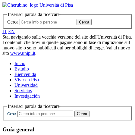
Inserisci parola da ricercare
Cerca
Cerca
IT
EN
Stai navigando sulla vecchia versione del sito dell'Università di Pisa.
I contenuti che trovi in queste pagine sono in fase di migrazione sul
nuovo sito o sono pubblicati qui per obblighi di legge. Vai al nuovo
sito
www.unipi.it
.
Inicio
Estudio
Bienvenida
Vivir en Pisa
Universidad
Servicios
Investigación
Inserisci parola da ricercare
Cerca
Cerca
Guía general