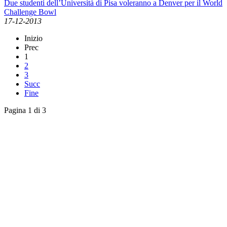
Due studenti dell’Università di Pisa voleranno a Denver per il World
Challenge Bowl
17-12-2013
Inizio
Prec
1
2
3
Succ
Fine
Pagina 1 di 3
English News
Rassegna stampa
Rassegna video
Archivio Comunicati Stampa
Comunicati stampa