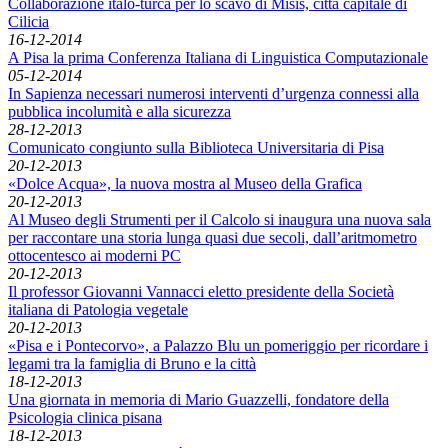
Collaborazione italo-turca per lo scavo di Misis, città capitale di
Cilicia
16-12-2014
A Pisa la prima Conferenza Italiana di Linguistica Computazionale
05-12-2014
In Sapienza necessari numerosi interventi d’urgenza connessi alla
pubblica incolumità e alla sicurezza
28-12-2013
Comunicato congiunto sulla Biblioteca Universitaria di Pisa
20-12-2013
«Dolce Acqua», la nuova mostra al Museo della Grafica
20-12-2013
Al Museo degli Strumenti per il Calcolo si inaugura una nuova sala
per raccontare una storia lunga quasi due secoli, dall’aritmometro
ottocentesco ai moderni PC
20-12-2013
Il professor Giovanni Vannacci eletto presidente della Società
italiana di Patologia vegetale
20-12-2013
«Pisa e i Pontecorvo», a Palazzo Blu un pomeriggio per ricordare i
legami tra la famiglia di Bruno e la città
18-12-2013
Una giornata in memoria di Mario Guazzelli, fondatore della
Psicologia clinica pisana
18-12-2013