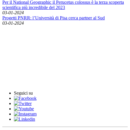
Per il National Geographic il Perucetus colossus è la terza scoperta
scientifica più incredibile del 2023
03-01-2024
Progetti PNRR: l’Università di Pisa cerca partner al Sud
03-01-2024
English News
Rassegna stampa
Rassegna video
Archivio Comunicati Stampa
Comunicati stampa
Seguici su