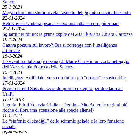
Sapere
25-1-2024
Megalodon: uno studio rivela l’aspetto del gigantesco squalo estinto
22-01-2024
Rete Civica Unitaria pisana: verso una città sempre più Smart
22-01-2024
Sguardi nel futuro: la prima ospite del 2024 è Maria Chiara Carrozza
19-1-2024
Cattiva postura sul lavoro? Ora si corregge con l’intelligenza
artificiale
18-1-2024
L’avventura italiana (e pisana) di Marie Curie in un cortometraggio
dell’Accademia Polacca delle Scienze
16-1-2024
Intelligenza Artificiale: verso un futuro più “umano” e sostenibile
17-01-2024
Premio David Sassoli: secondo premio ex equo per due laureati
UniPi
11-01-2014
Liguria, Friuli Venezia Giulia e Trentino-Alto Adige le regioni più
ricche di flora (ma attenzione alle specie aliene!)
11-1-2024
Le “sinfonie di sbadigli” delle scimmie gelada e la loro funzione
sociale
gg-mm-aaaa