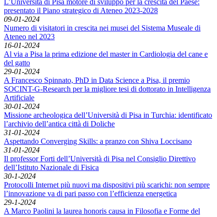
L’Università di Pisa motore di sviluppo per la crescita del Paese:
presentato il Piano strategico di Ateneo 2023-2028
09-01-2024
Numero di visitatori in crescita nei musei del Sistema Museale di
Ateneo nel 2023
16-01-2024
Al via a Pisa la prima edizione del master in Cardiologia del cane e
del gatto
29-01-2024
A Francesco Spinnato, PhD in Data Science a Pisa, il premio
SOCINT-G-Research per la migliore tesi di dottorato in Intelligenza
Artificiale
30-01-2024
Missione archeologica dell’Università di Pisa in Turchia: identificato
l’archivio dell’antica città di Doliche
31-01-2024
Aspettando Converging Skills: a pranzo con Shiva Loccisano
31-01-2024
Il professor Forti dell’Università di Pisa nel Consiglio Direttivo
dell’Istituto Nazionale di Fisica
30-1-2024
Protocolli Internet più nuovi ma dispositivi più scarichi: non sempre
l’innovazione va di pari passo con l’efficienza energetica
29-1-2024
A Marco Paolini la laurea honoris causa in Filosofia e Forme del