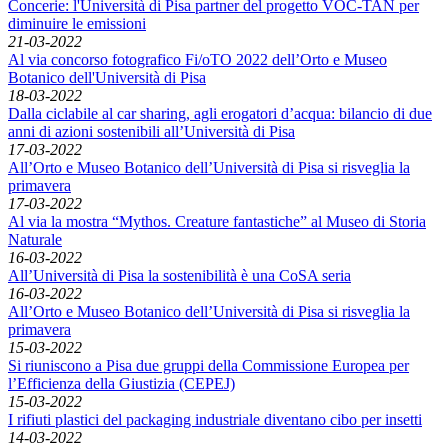
Concerie: l'Università di Pisa partner del progetto VOC-TAN per
diminuire le emissioni
21-03-2022
Al via concorso fotografico Fi/oTO 2022 dell’Orto e Museo
Botanico dell'Università di Pisa
18-03-2022
Dalla ciclabile al car sharing, agli erogatori d’acqua: bilancio di due
anni di azioni sostenibili all’Università di Pisa
17-03-2022
All’Orto e Museo Botanico dell’Università di Pisa si risveglia la
primavera
17-03-2022
Al via la mostra “Mythos. Creature fantastiche” al Museo di Storia
Naturale
16-03-2022
All’Università di Pisa la sostenibilità è una CoSA seria
16-03-2022
All’Orto e Museo Botanico dell’Università di Pisa si risveglia la
primavera
15-03-2022
Si riuniscono a Pisa due gruppi della Commissione Europea per
l’Efficienza della Giustizia (CEPEJ)
15-03-2022
I rifiuti plastici del packaging industriale diventano cibo per insetti
14-03-2022