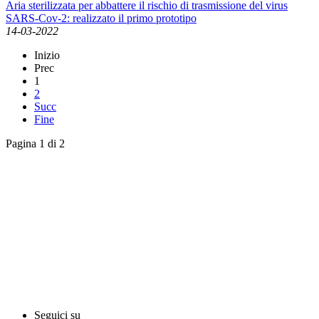
Aria sterilizzata per abbattere il rischio di trasmissione del virus
SARS-Cov-2: realizzato il primo prototipo
14-03-2022
Inizio
Prec
1
2
Succ
Fine
Pagina 1 di 2
English News
Rassegna stampa
Rassegna video
Archivio Comunicati Stampa
Comunicati stampa
Seguici su