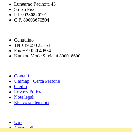
Lungarno Pacinotti 43
56126 Pisa
P.I. 00286820501
C.F. 80003670504
Centralino
Tel +39 050 221 2111
Fax +39 050 40834
Numero Verde Studenti 800018600
Contatti
Unimap - Cerca Persone
Crediti
Privacy Policy
Note legali
Elenco siti tematici
Urp
Accessibilità