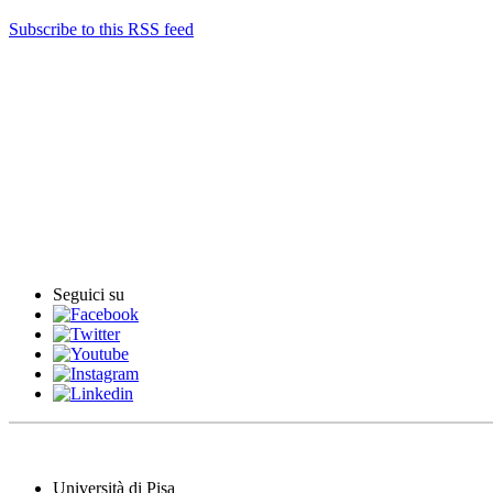
Subscribe to this RSS feed
English News
Rassegna stampa
Rassegna video
Archivio Comunicati Stampa
Comunicati stampa
Seguici su
Università di Pisa