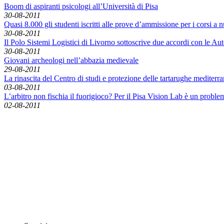
Boom di aspiranti psicologi all’Università di Pisa
30-08-2011
Quasi 8.000 gli studenti iscritti alle prove d’ammissione per i corsi a 
30-08-2011
Il Polo Sistemi Logistici di Livorno sottoscrive due accordi con le Aut
30-08-2011
Giovani archeologi nell’abbazia medievale
29-08-2011
La rinascita del Centro di studi e protezione delle tartarughe mediter
03-08-2011
L’arbitro non fischia il fuorigioco? Per il Pisa Vision Lab è un proble
02-08-2011
English News
Rassegna stampa
Rassegna video
Archivio Comunicati Stampa
Comunicati stampa