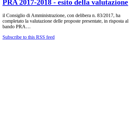
PRA 2017-2018 - esito della valutazione
il Consiglio di Amministrazione, con delibera n. 83/2017, ha
completato la valutazione delle proposte presentate, in risposta al
bando PRA…
Subscribe to this RSS feed
Contatti
Newsletter
Bandi Ricerca
Borse di ricerca
PIRD-pianificazione e rendicontazione
Progetti finanziati
PNRR Unipi
ARPI