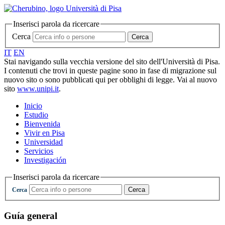
Inserisci parola da ricercare
Cerca
Cerca
IT
EN
Stai navigando sulla vecchia versione del sito dell'Università di Pisa.
I contenuti che trovi in queste pagine sono in fase di migrazione sul
nuovo sito o sono pubblicati qui per obblighi di legge. Vai al nuovo
sito
www.unipi.it
.
Inicio
Estudio
Bienvenida
Vivir en Pisa
Universidad
Servicios
Investigación
Inserisci parola da ricercare
Cerca
Cerca
Guía general