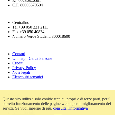
P.I. 00286820501
C.F. 80003670504
Centralino
Tel +39 050 221 2111
Fax +39 050 40834
Numero Verde Studenti 800018600
Contatti
Unimap - Cerca Persone
Crediti
Privacy Policy
Note legali
Elenco siti tematici
Urp
Questo sito utilizza solo cookie tecnici, propri e di terze parti, per il
Accessibilità
corretto funzionamento delle pagine web e per il miglioramento dei
Amministrazione trasparente
servizi. Se vuoi saperne di più,
consulta l'informativa
Atti di notifica
Albo ufficiale