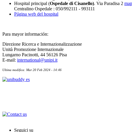
Hospital principal (
Ospedale di Cisanello)
. Via Paradisa 2
map
Centralino Ospedale : 050/992111 - 993111
Página web del hospital
Para mayor información:
Direzione Ricerca e Internazionalizzazione
Unità Promozione Internazionale
Lungarno Pacinotti, 44 56126 Pisa
E-mail:
international@unipi.it
Ultima modifica: Mar 20 Feb 2024 - 14:46
Acuerdos Internacionales
Contactos
Seguici su