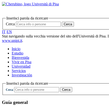
Inserisci parola da ricercare
Cerca
Cerca
IT
EN
Stai navigando sulla vecchia versione del sito dell'Università di Pisa. 
www.unipi.it
.
Inicio
Estudio
Bienvenida
Vivir en Pisa
Universidad
Servicios
Investigación
Inserisci parola da ricercare
Cerca
Cerca
Guía general