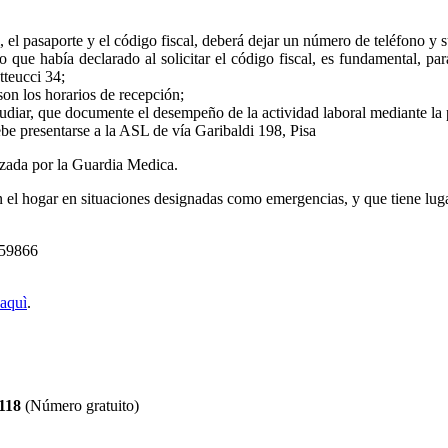
l, el pasaporte y el código fiscal, deberá dejar un número de teléfono y s
ue había declarado al solicitar el código fiscal, es fundamental, para e
tteucci 34;
son los horarios de recepción;
udiar, que documente el desempeño de la actividad laboral mediante la p
be presentarse a la ASL de vía Garibaldi 198, Pisa
tizada por la Guardia Medica.
n el hogar en situaciones designadas como emergencias, y que tiene lugar
959866
aquì
.
118
(Número gratuito)