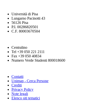
Università di Pisa
Lungarno Pacinotti 43
56126 Pisa
P.I. 00286820501
C.F. 80003670504
Centralino
Tel +39 050 221 2111
Fax +39 050 40834
Numero Verde Studenti 800018600
Contatti
Unimap - Cerca Persone
Crediti
Privacy Policy
Note legali
Elenco siti tematici