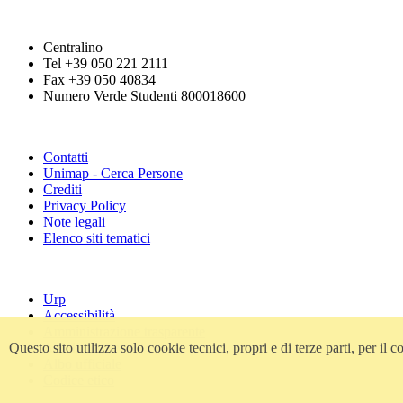
Centralino
Tel +39 050 221 2111
Fax +39 050 40834
Numero Verde Studenti 800018600
Contatti
Unimap - Cerca Persone
Crediti
Privacy Policy
Note legali
Elenco siti tematici
Urp
Accessibilità
Amministrazione trasparente
Atti di notifica
Questo sito utilizza solo cookie tecnici, propri e di terze parti, per i
Albo ufficiale
Codice etico