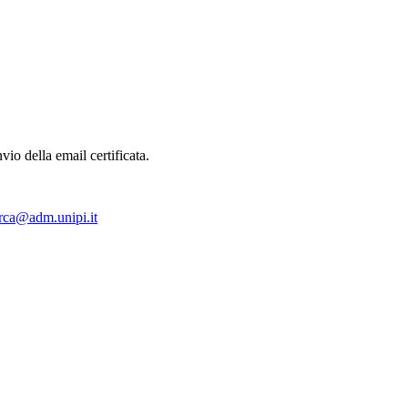
vio della email certificata.
erca@adm.unipi.it