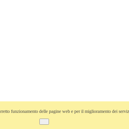
l corretto funzionamento delle pagine web e per il miglioramento dei servi
Ok