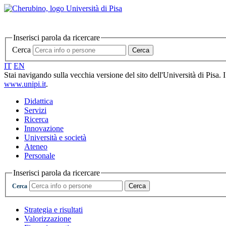
Inserisci parola da ricercare
Cerca
Cerca
IT
EN
Stai navigando sulla vecchia versione del sito dell'Università di Pisa. 
www.unipi.it
.
Didattica
Servizi
Ricerca
Innovazione
Università e società
Ateneo
Personale
Inserisci parola da ricercare
Cerca
Cerca
Strategia e risultati
Valorizzazione