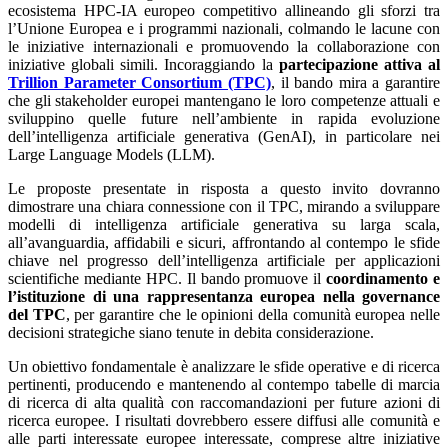
ecosistema HPC-IA europeo competitivo allineando gli sforzi tra
l’Unione Europea e i programmi nazionali, colmando le lacune con
le iniziative internazionali e promuovendo la collaborazione con
iniziative globali simili. Incoraggiando la
partecipazione attiva al
Trillion Parameter Consortium (TPC)
, il bando mira a garantire
che gli stakeholder europei mantengano le loro competenze attuali e
sviluppino quelle future nell’ambiente in rapida evoluzione
dell’intelligenza artificiale generativa (GenAI), in particolare nei
Large Language Models (LLM).
Le proposte presentate in risposta a questo invito dovranno
dimostrare una chiara connessione con il TPC, mirando a sviluppare
modelli di intelligenza artificiale generativa su larga scala,
all’avanguardia, affidabili e sicuri, affrontando al contempo le sfide
chiave nel progresso dell’intelligenza artificiale per applicazioni
scientifiche mediante HPC. Il bando promuove il
coordinamento e
l’istituzione di una rappresentanza europea nella governance
del TPC
, per garantire che le opinioni della comunità europea nelle
decisioni strategiche siano tenute in debita considerazione.
Un obiettivo fondamentale è analizzare le sfide operative e di ricerca
pertinenti, producendo e mantenendo al contempo tabelle di marcia
di ricerca di alta qualità con raccomandazioni per future azioni di
ricerca europee. I risultati dovrebbero essere diffusi alle comunità e
alle parti interessate europee interessate, comprese altre iniziative