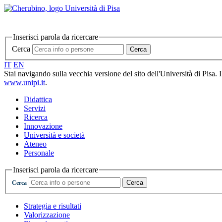
Inserisci parola da ricercare
Cerca
Cerca
IT
EN
Stai navigando sulla vecchia versione del sito dell'Università di Pisa. 
www.unipi.it
.
Didattica
Servizi
Ricerca
Innovazione
Università e società
Ateneo
Personale
Inserisci parola da ricercare
Cerca
Cerca
Strategia e risultati
Valorizzazione