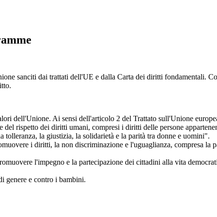
ogramme
one sanciti dai trattati dell'UE e dalla Carta dei diritti fondamentali. C
itto.
ori dell'Unione. Ai sensi dell'articolo 2 del Trattato sull'Unione europea
o e del rispetto dei diritti umani, compresi i diritti delle persone appar
 tolleranza, la giustizia, la solidarietà e la parità tra donne e uomini".
omuovere i diritti, la non discriminazione e l'uguaglianza, compresa la pa
romuovere l'impegno e la partecipazione dei cittadini alla vita democrati
di genere e contro i bambini.