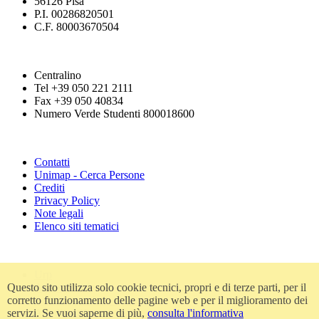
56126 Pisa
P.I. 00286820501
C.F. 80003670504
Centralino
Tel +39 050 221 2111
Fax +39 050 40834
Numero Verde Studenti 800018600
Contatti
Unimap - Cerca Persone
Crediti
Privacy Policy
Note legali
Elenco siti tematici
Urp
Questo sito utilizza solo cookie tecnici, propri e di terze parti, per il
Accessibilità
corretto funzionamento delle pagine web e per il miglioramento dei
Amministrazione trasparente
servizi. Se vuoi saperne di più,
consulta l'informativa
Atti di notifica