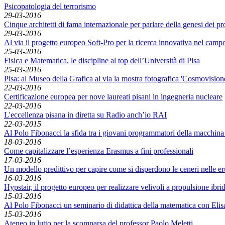
Psicopatologia del terrorismo
29-03-2016
Cinque architetti di fama internazionale per parlare della genesi dei pro
29-03-2016
Al via il progetto europeo Soft-Pro per la ricerca innovativa nel campo
25-03-2016
Fisica e Matematica, le discipline al top dell’Università di Pisa
25-03-2016
Pisa: al Museo della Grafica al via la mostra fotografica 'Cosmovision
22-03-2016
Certificazione europea per nove laureati pisani in ingegneria nucleare
22-03-2016
L'eccellenza pisana in diretta su Radio anch’io RAI
22-03-2015
Al Polo Fibonacci la sfida tra i giovani programmatori della macchina
18-03-2016
Come capitalizzare l’esperienza Erasmus a fini professionali
17-03-2016
Un modello predittivo per capire come si disperdono le ceneri nelle e
16-03-2016
Hypstair, il progetto europeo per realizzare velivoli a propulsione ibri
15-03-2016
Al Polo Fibonacci un seminario di didattica della matematica con Elis
15-03-2016
Ateneo in lutto per la scomparsa del professor Paolo Meletti