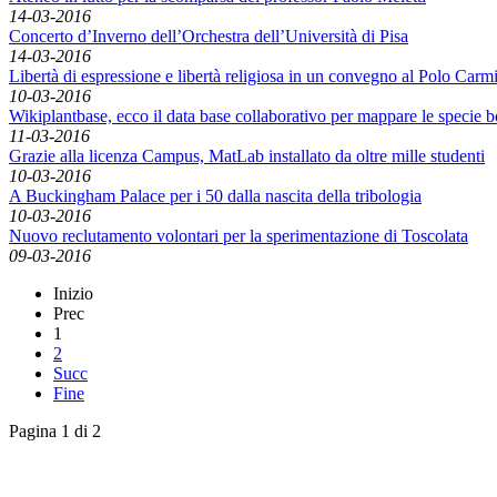
14-03-2016
Concerto d’Inverno dell’Orchestra dell’Università di Pisa
14-03-2016
Libertà di espressione e libertà religiosa in un convegno al Polo Carm
10-03-2016
Wikiplantbase, ecco il data base collaborativo per mappare le specie 
11-03-2016
Grazie alla licenza Campus, MatLab installato da oltre mille studenti
10-03-2016
A Buckingham Palace per i 50 dalla nascita della tribologia
10-03-2016
Nuovo reclutamento volontari per la sperimentazione di Toscolata
09-03-2016
Inizio
Prec
1
2
Succ
Fine
Pagina 1 di 2
English News