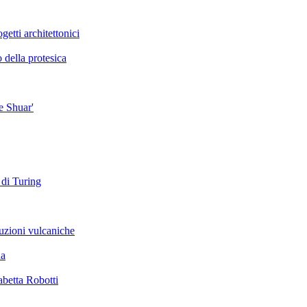
getti architettonici
 della protesica
e Shuar'
 di Turing
ruzioni vulcaniche
da
abetta Robotti