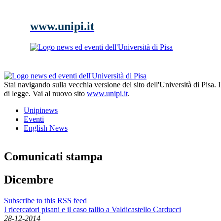
www.unipi.it
Stai navigando sulla vecchia versione del sito dell'Università di Pisa.
di legge. Vai al nuovo sito
www.unipi.it
.
Unipinews
Eventi
English News
Comunicati stampa
Dicembre
Subscribe to this RSS feed
I ricercatori pisani e il caso tallio a Valdicastello Carducci
28-12-2014