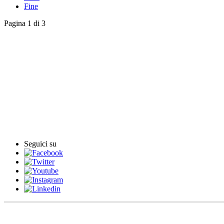
Fine
Pagina 1 di 3
English News
Rassegna stampa
Rassegna video
Archivio Comunicati Stampa
Comunicati stampa
Seguici su