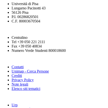
Università di Pisa
Lungarno Pacinotti 43
56126 Pisa
P.I. 00286820501
C.F. 80003670504
Centralino
Tel +39 050 221 2111
Fax +39 050 40834
Numero Verde Studenti 800018600
Contatti
Unimap - Cerca Persone
Crediti
Privacy Policy
Note legali
Elenco siti tematici
Urp