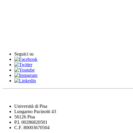
Rassegna stampa
Rassegna video
Archivio Comunicati Stampa
Comunicati stampa
Seguici su
Università di Pisa
Lungarno Pacinotti 43
56126 Pisa
P.I. 00286820501
C.F. 80003670504