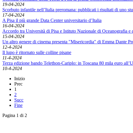
19-04-2024
Scorbuto infantile nell’Italia preromana: pubblicati i risultati di uno st
17-04-2024
A Pisa il più grande Data Center universitario d’Italia
16-04-2024
Accordo tra Università di Pisa e Istituto Nazionale di Oceanografia e
15-04-2024
Un altro genere di cinema presenta "Misericordia" di Emma Dante Proie
12-4-2024
Il lupo è ritornato sulle colline pisane
11-4-2024
Terza edizione bando Telethon-Cariplo: in Toscana 80 mila euro all’Un
10-4-2024
Inizio
Prec
1
2
Succ
Fine
Pagina 1 di 2
English News