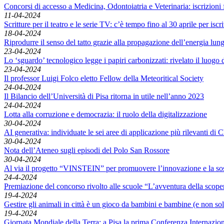
Concorsi di accesso a Medicina, Odontoiatria e Veterinaria: iscrizioni f
11-04-2024
Scritture per il teatro e le serie TV: c’è tempo fino al 30 aprile per is
18-04-2024
Riprodurre il senso del tatto grazie alla propagazione dell’energia lu
23-04-2024
Lo ‘sguardo’ tecnologico legge i papiri carbonizzati: rivelato il luogo 
23-04-2024
Il professor Luigi Folco eletto Fellow della Meteoritical Society
24-04-2024
Il Bilancio dell’Università di Pisa ritorna in utile nell’anno 2023
24-04-2024
Lotta alla corruzione e democrazia: il ruolo della digitalizzazione
30-04-2024
AI generativa: individuate le sei aree di applicazione più rilevanti di
30-04-2024
Nota dell’Ateneo sugli episodi del Polo San Rossore
30-04-2024
Al via il progetto “VINSTEIN” per promuovere l’innovazione e la sost
24-4-2024
Premiazione del concorso rivolto alle scuole “L’avventura della scope
19-4-2024
Gestire gli animali in città è un gioco da bambini e bambine (e non so
19-4-2024
Giornata Mondiale della Terra: a Pisa la prima Conferenza Internazi