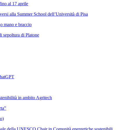
ino al 17 aprile
criversi alla Summer School dell’Università di Pisa
ngo mano e braccio
di sepoltura di Platone
 ChatGPT
enibilità in ambito Agritech
rta”
lo)
onale della UNESCO Chair in Comunità energetiche sostenibili