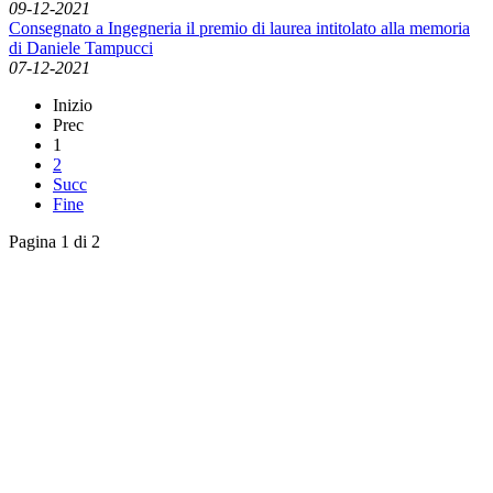
09-12-2021
Consegnato a Ingegneria il premio di laurea intitolato alla memoria
di Daniele Tampucci
07-12-2021
Inizio
Prec
1
2
Succ
Fine
Pagina 1 di 2
English News
Rassegna stampa
Rassegna video
Archivio Comunicati Stampa
Comunicati stampa