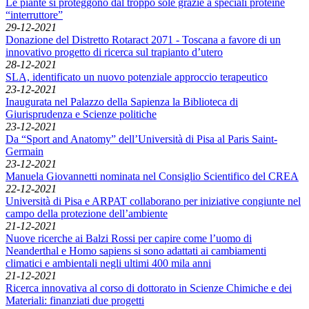
Le piante si proteggono dal troppo sole grazie a speciali proteine
“interruttore”
29-12-2021
Donazione del Distretto Rotaract 2071 - Toscana a favore di un
innovativo progetto di ricerca sul trapianto d’utero
28-12-2021
SLA, identificato un nuovo potenziale approccio terapeutico
23-12-2021
Inaugurata nel Palazzo della Sapienza la Biblioteca di
Giurisprudenza e Scienze politiche
23-12-2021
Da “Sport and Anatomy” dell’Università di Pisa al Paris Saint-
Germain
23-12-2021
Manuela Giovannetti nominata nel Consiglio Scientifico del CREA
22-12-2021
Università di Pisa e ARPAT collaborano per iniziative congiunte nel
campo della protezione dell’ambiente
21-12-2021
Nuove ricerche ai Balzi Rossi per capire come l’uomo di
Neanderthal e Homo sapiens si sono adattati ai cambiamenti
climatici e ambientali negli ultimi 400 mila anni
21-12-2021
Ricerca innovativa al corso di dottorato in Scienze Chimiche e dei
Materiali: finanziati due progetti